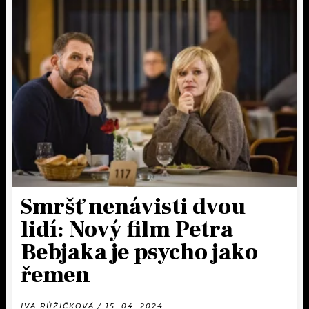
Smršť nenávisti dvou
lidí: Nový film Petra
Bebjaka je psycho jako
řemen
IVA RŮŽIČKOVÁ / 15. 04. 2024