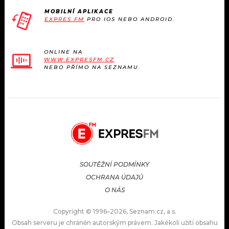
MOBILNÍ APLIKACE
EXPRES FM
PRO IOS NEBO ANDROID.
ONLINE NA
WWW.EXPRESFM.CZ
NEBO PŘÍMO NA SEZNAMU.
SOUTĚŽNÍ PODMÍNKY
OCHRANA ÚDAJŮ
O NÁS
Copyright © 1996–2026, Seznam.cz, a.s.
Obsah serveru je chráněn autorským právem. Jakékoli užití obsahu