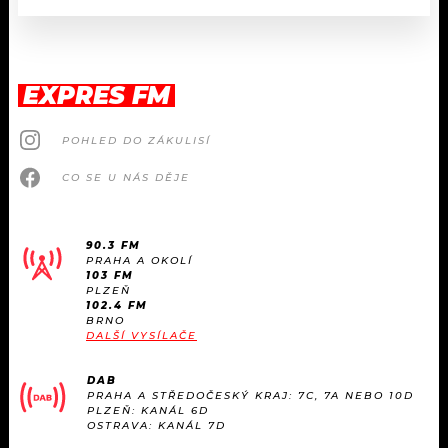
EXPRES FM
POHLED DO ZÁKULISÍ
CO SE U NÁS DĚJE
90.3 FM
PRAHA A OKOLÍ
103 FM
PLZEŇ
102.4 FM
BRNO
DALŠÍ VYSÍLAČE
DAB
PRAHA A STŘEDOČESKÝ KRAJ: 7C, 7A NEBO 10D
PLZEŇ: KANÁL 6D
OSTRAVA: KANÁL 7D