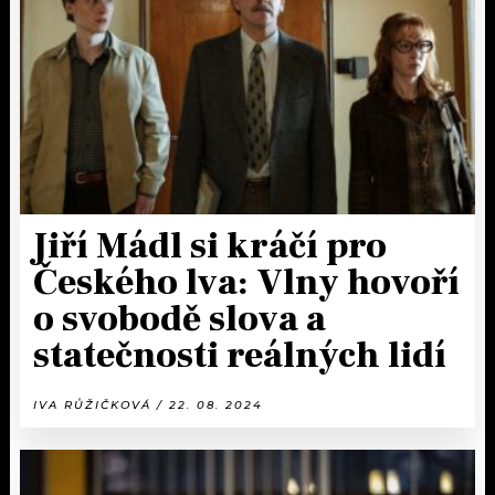
KALENDÁŘ
PROGRAM
KVÍZY
PLAYLIST
VIP
JAK NALADIT
TRENDY
KULTURA
Jiří Mádl si kráčí pro
Českého lva: Vlny hovoří
MIX
o svobodě slova a
OSTATNÍ
statečnosti reálných lidí
IVA RŮŽIČKOVÁ / 22. 08. 2024