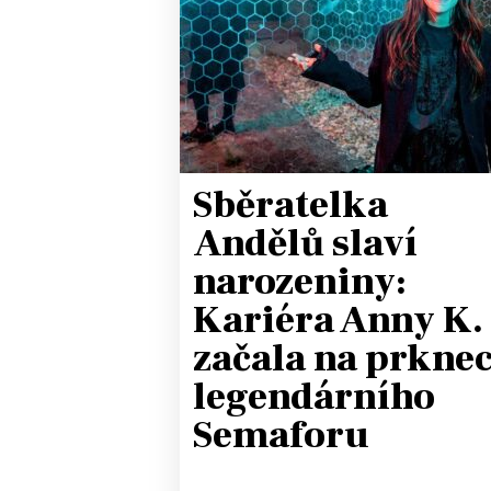
JAK NALADIT
RÁDIO
APLIKACE
PLAYLIST
PROGRAM
JAK NALADI
Sběratelka
SOUTĚŽE
Andělů slaví
narozeniny:
Kariéra Anny K.
začala na prkne
legendárního
Semaforu