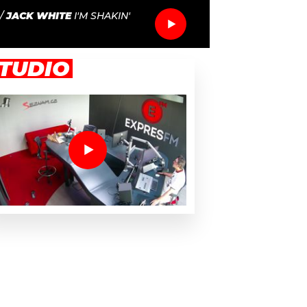
/
JACK WHITE
I'M SHAKIN'
TUDIO