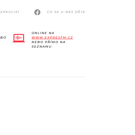
ZÁKULISÍ
CO SE U NÁS DĚJE
ONLINE NA
EBO
WWW.EXPRESFM.CZ
NEBO PŘÍMO NA
SEZNAMU.