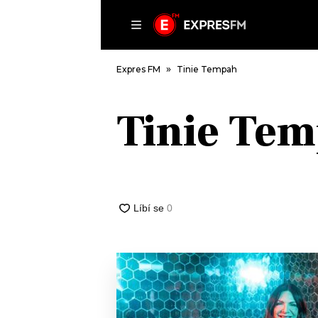
ČLÁNKY
P
Expres FM
Tinie Tempah
Tinie Te
DOMŮ
ČLÁNKY
AKTUÁLNĚ
VIP
HUDBA
TRENDY
ROZHOVORY
KULTURA
#NEBUDUDOMA
MIX
KALENDÁŘ
OSTATNÍ
KVÍZY
PODCASTY