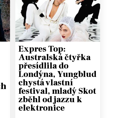
T
Expres Top:
Australská čtyřka
přesídlila do
Londýna, Yungblud
chystá vlastní
ch
festival, mladý Skot
zběhl od jazzu k
elektronice