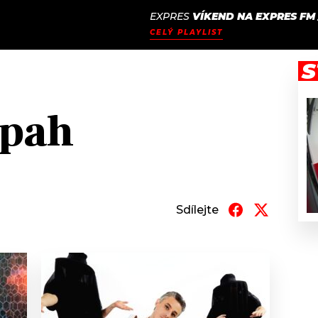
EXPRES
VÍKEND NA EXPRES FM
JAK
ODCASTY
SEZNAM.CZ
CELÝ PLAYLIST
NALADIT
S
mpah
Sdílejte