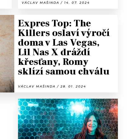
VÁCLAV MAŠINDA / 14. 07. 2024
Expres Top: The
Killers oslaví výročí
doma v Las Vegas,
Lil Nas X dráždí
křesťany, Romy
sklízí samou chválu
VÁCLAV MAŠINDA / 28. 01. 2024