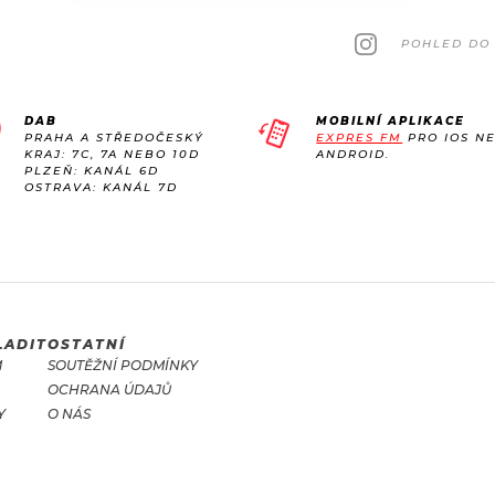
POHLED DO 
DAB
MOBILNÍ APLIKACE
PRAHA A STŘEDOČESKÝ
EXPRES FM
PRO IOS N
KRAJ: 7C, 7A NEBO 10D
ANDROID.
PLZEŇ: KANÁL 6D
OSTRAVA: KANÁL 7D
LADIT
OSTATNÍ
M
SOUTĚŽNÍ PODMÍNKY
OCHRANA ÚDAJŮ
Y
O NÁS