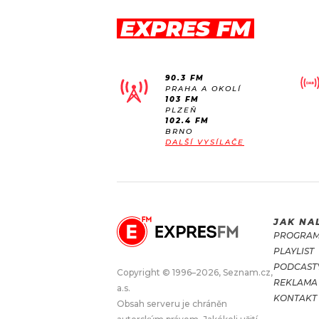
EXPRES FM
90.3 FM
PRAHA A OKOLÍ
103 FM
PLZEŇ
102.4 FM
BRNO
DALŠÍ VYSÍLAČE
JAK NA
PROGRA
PLAYLIST
PODCAST
Copyright © 1996–2026, Seznam.cz,
REKLAMA
a.s.
KONTAKT
Obsah serveru je chráněn