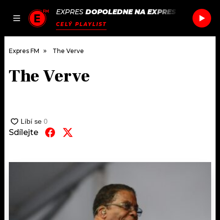
EXPRES
DOPOLEDNE NA EXPRES FM
/
HUGEL
JAK
ČLÁNKY
PODCASTY
SEZNAM.CZ
CELÝ PLAYLIST
NALADIT
Expres FM
The Verve
The Verve
DOMŮ
ČLÁNKY
AKTUÁLNĚ
Sdílejte
PODCASTY
HUDBA
JAK NALADIT
ROZHOVORY
RÁDIO
#NEBUDUDOMA
APLIKACE
SOUTĚŽE