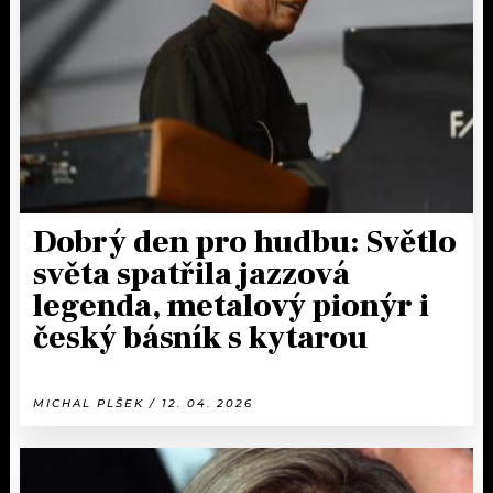
KALENDÁŘ
PROGRAM
KVÍZY
PLAYLIST
VIP
JAK NALADIT
TRENDY
KULTURA
Dobrý den pro hudbu: Světlo
světa spatřila jazzová
MIX
legenda, metalový pionýr i
český básník s kytarou
OSTATNÍ
MICHAL PLŠEK / 12. 04. 2026