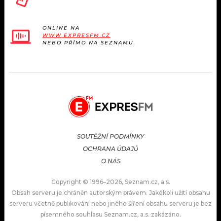
ONLINE NA
WWW.EXPRESFM.CZ
NEBO PŘÍMO NA SEZNAMU.
SOUTĚŽNÍ PODMÍNKY
OCHRANA ÚDAJŮ
O NÁS
Copyright © 1996–2026, Seznam.cz, a.s.
Obsah serveru je chráněn autorským právem. Jakékoli užití obsahu
serveru včetně publikování nebo jiného šíření obsahu serveru je bez
písemného souhlasu Seznam.cz, a.s. zakázáno.