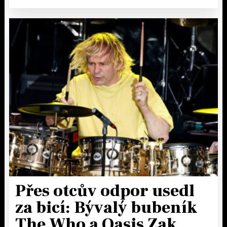
Přes otcův odpor usedl
za bicí: Bývalý bubeník
The Who a Oasis Zak