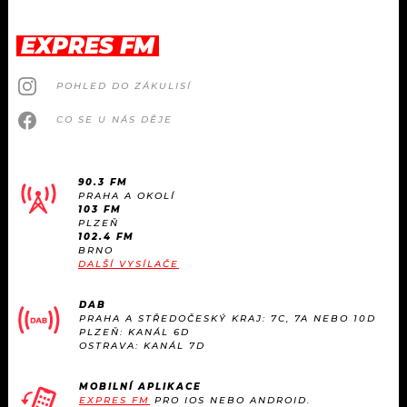
EXPRES FM
POHLED DO ZÁKULISÍ
CO SE U NÁS DĚJE
90.3 FM
PRAHA A OKOLÍ
103 FM
PLZEŇ
102.4 FM
BRNO
DALŠÍ VYSÍLAČE
DAB
PRAHA A STŘEDOČESKÝ KRAJ: 7C, 7A NEBO 10D
PLZEŇ: KANÁL 6D
OSTRAVA: KANÁL 7D
MOBILNÍ APLIKACE
EXPRES FM
PRO IOS NEBO ANDROID.