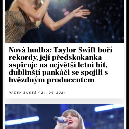
Nová hudba: Taylor Swift boří
rekordy, její předskokanka
aspiruje na největší letní hit,
dublinští pankáči se spojili s
hvězdným producentem
RADEK BUREŠ / 24. 04. 2024