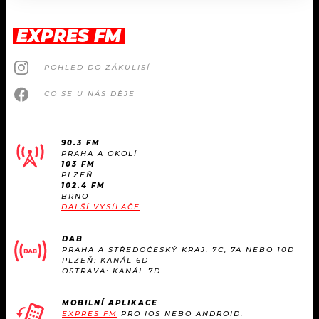
EXPRES FM
POHLED DO ZÁKULISÍ
CO SE U NÁS DĚJE
90.3 FM
PRAHA A OKOLÍ
103 FM
PLZEŇ
102.4 FM
BRNO
DALŠÍ VYSÍLAČE
DAB
PRAHA A STŘEDOČESKÝ KRAJ: 7C, 7A NEBO 10D
PLZEŇ: KANÁL 6D
OSTRAVA: KANÁL 7D
MOBILNÍ APLIKACE
EXPRES FM
PRO IOS NEBO ANDROID.