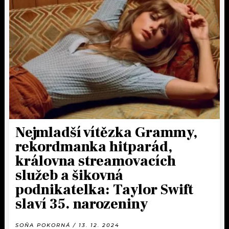
KALENDÁŘ
PROGRAM
KVÍZY
PLAYLIST
VIP
JAK NALADIT
TRENDY
KULTURA
MIX
Nejmladší vítězka Grammy,
rekordmanka hitparád,
OSTATNÍ
královna streamovacích
služeb a šikovná
podnikatelka: Taylor Swift
slaví 35. narozeniny
SOŇA POKORNÁ / 13. 12. 2024