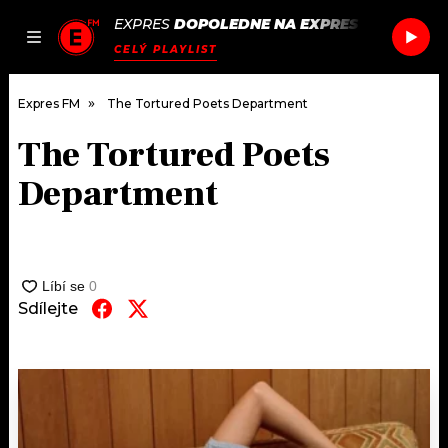
EXPRES
DOPOLEDNE NA EXPRES FM
/
SOMB
JAK
ČLÁNKY
PODCASTY
SEZNAM.CZ
CELÝ PLAYLIST
NALADIT
Expres FM
The Tortured Poets Department
The Tortured Poets
DOMŮ
Department
ČLÁNKY
AKTUÁLNĚ
PODCASTY
Sdílejte
HUDBA
JAK NALADIT
ROZHOVORY
RÁDIO
#NEBUDUDOMA
APLIKACE
SOUTĚŽE