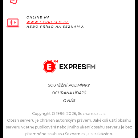
ONLINE NA
WWW.EXPRESFM.CZ
NEBO PŘÍMO NA SEZNAMU.
SOUTĚŽNÍ PODMÍNKY
OCHRANA ÚDAJŮ
O NÁS
Copyright © 1996–2026, Seznam.cz, a.s.
Obsah serveru je chráněn autorským právem. Jakékoli užití obsahu
serveru včetně publikování nebo jiného šíření obsahu serveru je bez
písemného souhlasu Seznam.cz, a.s. zakázáno.