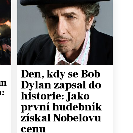
T
Den, kdy se Bob
ym
Dylan zapsal do
:
historie: Jako
první hudebník
získal Nobelovu
cenu