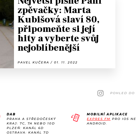
Největší písně Paní
zpěvačky: Marta
Kubišová slaví 80,
připomeňte si její
hity a vyberte svůj
nejoblíbenější
PAVEL KUČERA / 01. 11. 2022
POHLED DO 
DAB
MOBILNÍ APLIKACE
PRAHA A STŘEDOČESKÝ
EXPRES FM
PRO IOS N
KRAJ: 7C, 7A NEBO 10D
ANDROID.
PLZEŇ: KANÁL 6D
OSTRAVA: KANÁL 7D