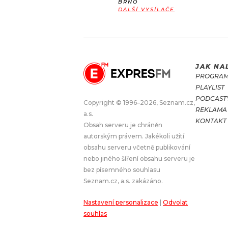
BRNO
DALŠÍ VYSÍLAČE
JAK NA
PROGRA
PLAYLIST
PODCAST
Copyright © 1996–2026, Seznam.cz,
REKLAMA
a.s.
KONTAKT
Obsah serveru je chráněn
autorským právem. Jakékoli užití
obsahu serveru včetně publikování
nebo jiného šíření obsahu serveru je
bez písemného souhlasu
Seznam.cz, a.s. zakázáno.
Nastavení personalizace
|
Odvolat
souhlas