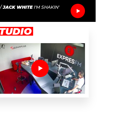
/
JACK WHITE
I'M SHAKIN'
TUDIO