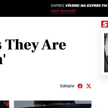
EXPRES
VÍKEND NA EXPRES FM
JAK
ODCASTY
SEZNAM.CZ
CELÝ PLAYLIST
NALADIT
S
 They Are
'
Sdílejte