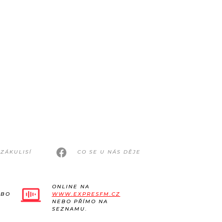
ZÁKULISÍ
CO SE U NÁS DĚJE
ONLINE NA
EBO
WWW.EXPRESFM.CZ
NEBO PŘÍMO NA
SEZNAMU.