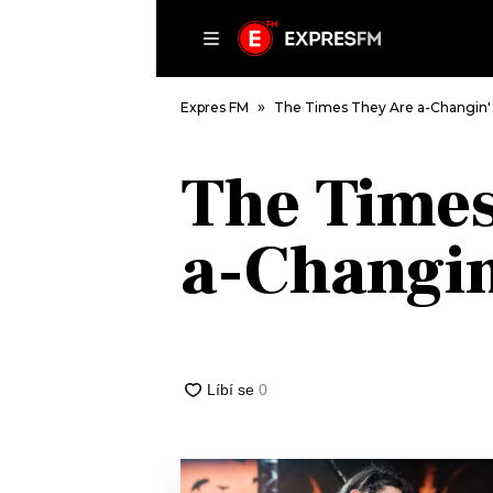
ČLÁNKY
P
Expres FM
The Times They Are a-Changin'
The Times
DOMŮ
a-Changin
ČLÁNKY
AKTUÁLNĚ
VIP
HUDBA
TRENDY
ROZHOVORY
KULTURA
#NEBUDUDOMA
MIX
KALENDÁŘ
OSTATNÍ
KVÍZY
PODCASTY