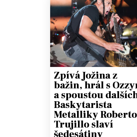
JAK NALADIT
RÁDIO
APLIKACE
PLAYLIST
PROGRAM
JAK NALADI
SOUTĚŽE
Zpívá Jožina z
bažin, hrál s Ozz
a spoustou dalších
Baskytarista
Metalliky Roberto
Trujillo slaví
šedesátiny