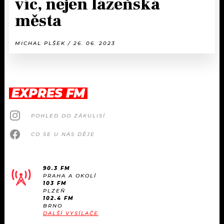
víc, nejen lázeňská
města
MICHAL PLŠEK / 26. 06. 2023
EXPRES FM
POHLED DO ZÁKULISÍ
CO SE U NÁS DĚJE
90.3 FM
PRAHA A OKOLÍ
103 FM
PLZEŇ
102.4 FM
BRNO
DALŠÍ VYSÍLAČE