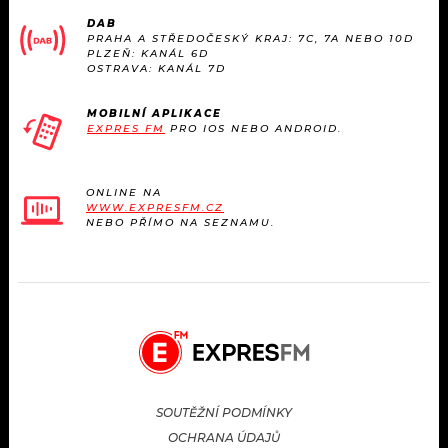
DAB
PRAHA A STŘEDOČESKÝ KRAJ: 7C, 7A NEBO 10D
PLZEŇ: KANÁL 6D
OSTRAVA: KANÁL 7D
MOBILNÍ APLIKACE
EXPRES FM
PRO IOS NEBO ANDROID.
ONLINE NA
WWW.EXPRESFM.CZ
NEBO PŘÍMO NA SEZNAMU.
SOUTĚŽNÍ PODMÍNKY
OCHRANA ÚDAJŮ