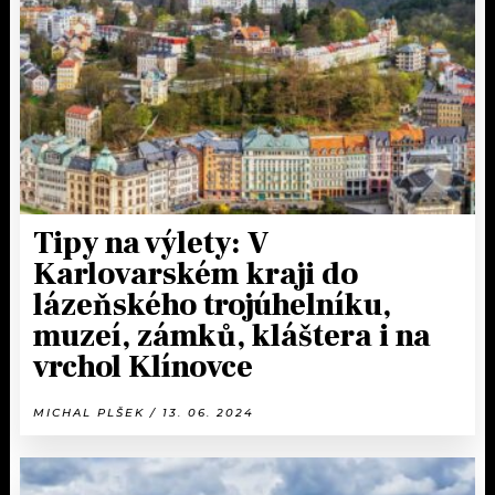
KALENDÁŘ
PROGRAM
KVÍZY
PLAYLIST
VIP
JAK NALADIT
TRENDY
KULTURA
Tipy na výlety: V
Karlovarském kraji do
MIX
lázeňského trojúhelníku,
muzeí, zámků, kláštera i na
OSTATNÍ
vrchol Klínovce
MICHAL PLŠEK / 13. 06. 2024