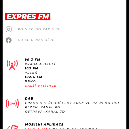
EXPRES FM
POHLED DO ZÁKULISÍ
CO SE U NÁS DĚJE
90.3 FM
PRAHA A OKOLÍ
103 FM
PLZEŇ
102.4 FM
BRNO
DALŠÍ VYSÍLAČE
DAB
PRAHA A STŘEDOČESKÝ KRAJ: 7C, 7A NEBO 10D
PLZEŇ: KANÁL 6D
OSTRAVA: KANÁL 7D
MOBILNÍ APLIKACE
EXPRES FM
PRO IOS NEBO ANDROID.