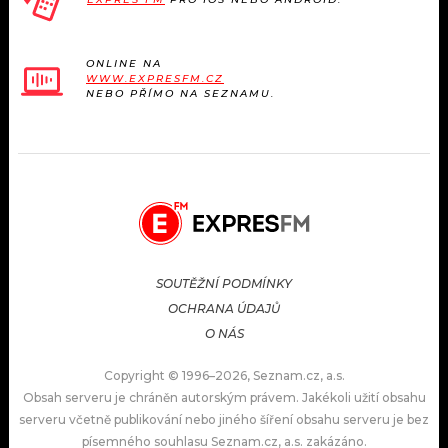
ONLINE NA
WWW.EXPRESFM.CZ
NEBO PŘÍMO NA SEZNAMU.
SOUTĚŽNÍ PODMÍNKY
OCHRANA ÚDAJŮ
O NÁS
Copyright © 1996–2026, Seznam.cz, a.s.
Obsah serveru je chráněn autorským právem. Jakékoli užití obsahu
serveru včetně publikování nebo jiného šíření obsahu serveru je bez
písemného souhlasu Seznam.cz, a.s. zakázáno.