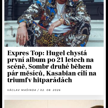
KALENDÁŘ
PROGRAM
KVÍZY
PLAYLIST
VIP
JAK NALADIT
TRENDY
KULTURA
Expres Top: Hugel chystá
první album po 21 letech na
MIX
scéně, Sombr druhé během
pár měsíců, Kasabian cílí na
OSTATNÍ
triumf v hitparádách
VÁCLAV MAŠINDA / 02. 08. 2026