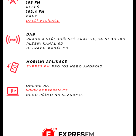
103 FM
PLZEŇ
102.4 FM
BRNO
DALŠÍ VYSÍLAČE
DAB
PRAHA A STŘEDOČESKÝ KRAJ: 7C, 7A NEBO 10D
PLZEŇ: KANÁL 6D
OSTRAVA: KANÁL 7D
MOBILNÍ APLIKACE
EXPRES FM
PRO IOS NEBO ANDROID.
ONLINE NA
WWW.EXPRESFM.CZ
NEBO PŘÍMO NA SEZNAMU.