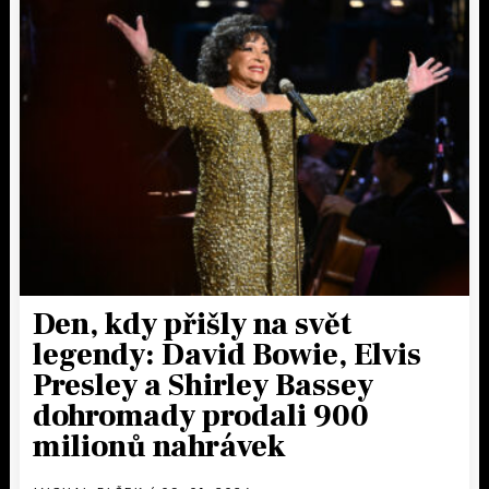
Den, kdy přišly na svět
legendy: David Bowie, Elvis
Presley a Shirley Bassey
dohromady prodali 900
milionů nahrávek