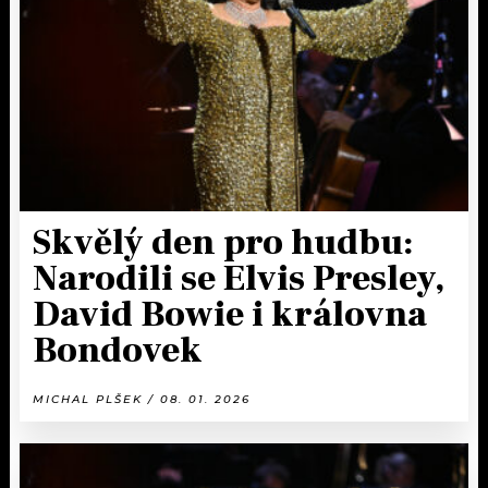
KALENDÁŘ
PROGRAM
KVÍZY
PLAYLIST
VIP
JAK NALADIT
TRENDY
KULTURA
Skvělý den pro hudbu:
Narodili se Elvis Presley,
MIX
David Bowie i královna
OSTATNÍ
Bondovek
MICHAL PLŠEK / 08. 01. 2026