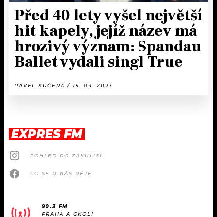
Před 40 lety vyšel největší
hit kapely, jejíž název má
hrozivý význam: Spandau
Ballet vydali singl True
PAVEL KUČERA / 15. 04. 2023
EXPRES FM
POHLED DO ZÁKULISÍ
CO SE U NÁS DĚJE
90.3 FM
PRAHA A OKOLÍ