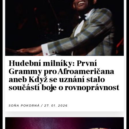
KALENDÁŘ
PROGRAM
KVÍZY
PLAYLIST
VIP
JAK NALADIT
TRENDY
KULTURA
Hudební milníky: První
Grammy pro Afroameričana
MIX
aneb Když se uznání stalo
součástí boje o rovnoprávnost
OSTATNÍ
SOŇA POKORNÁ / 27. 01. 2026