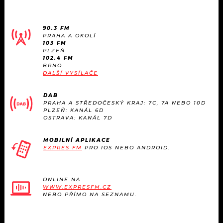
90.3 FM
PRAHA A OKOLÍ
103 FM
PLZEŇ
102.4 FM
BRNO
DALŠÍ VYSÍLAČE
DAB
PRAHA A STŘEDOČESKÝ KRAJ: 7C, 7A NEBO 10D
PLZEŇ: KANÁL 6D
OSTRAVA: KANÁL 7D
MOBILNÍ APLIKACE
EXPRES FM
PRO IOS NEBO ANDROID.
ONLINE NA
WWW.EXPRESFM.CZ
NEBO PŘÍMO NA SEZNAMU.