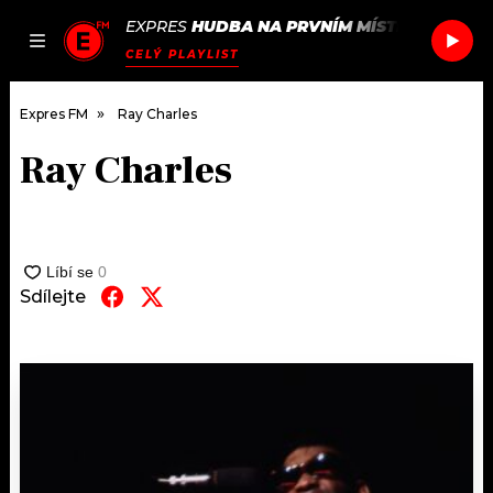
EXPRES
HUDBA NA PRVNÍM MÍSTĚ
/
ZRNI
JIS
JAK
ČLÁNKY
PODCASTY
SEZNAM.CZ
CELÝ PLAYLIST
NALADIT
Expres FM
Ray Charles
Ray Charles
DOMŮ
ČLÁNKY
AKTUÁLNĚ
Sdílejte
PODCASTY
HUDBA
JAK NALADIT
ROZHOVORY
RÁDIO
#NEBUDUDOMA
APLIKACE
SOUTĚŽE