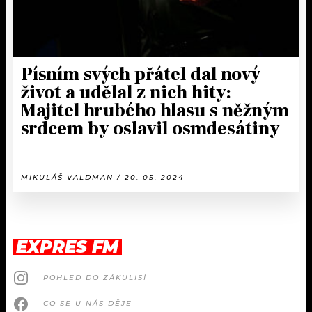
Písním svých přátel dal nový
život a udělal z nich hity:
Majitel hrubého hlasu s něžným
srdcem by oslavil osmdesátiny
MIKULÁŠ VALDMAN / 20. 05. 2024
EXPRES FM
POHLED DO ZÁKULISÍ
CO SE U NÁS DĚJE