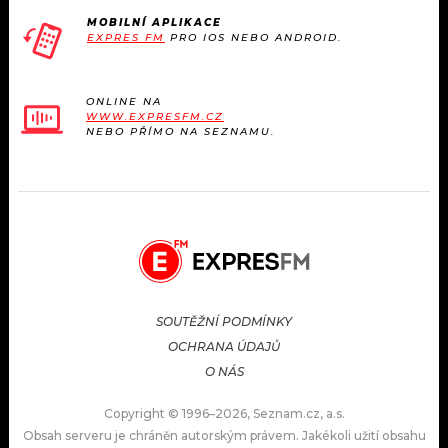
MOBILNÍ APLIKACE
EXPRES FM
PRO IOS NEBO ANDROID.
ONLINE NA
WWW.EXPRESFM.CZ
NEBO PŘÍMO NA SEZNAMU.
SOUTĚŽNÍ PODMÍNKY
OCHRANA ÚDAJŮ
O NÁS
Copyright © 1996–2026, Seznam.cz, a.s.
Obsah serveru je chráněn autorským právem. Jakékoli užití obsahu