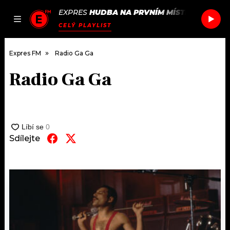
EXPRES
HUDBA NA PRVNÍM MÍSTĚ
/
PUBLIC 
JAK
ČLÁNKY
PODCASTY
SEZNAM.CZ
CELÝ PLAYLIST
NALADIT
Expres FM
Radio Ga Ga
Radio Ga Ga
DOMŮ
ČLÁNKY
AKTUÁLNĚ
Sdílejte
PODCASTY
HUDBA
JAK NALADIT
ROZHOVORY
RÁDIO
#NEBUDUDOMA
APLIKACE
SOUTĚŽE