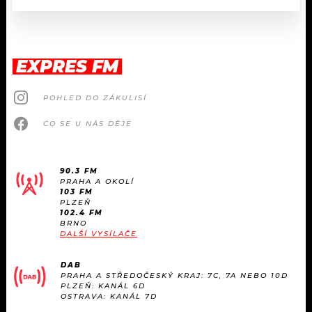
EXPRES FM
POHLED DO ZÁKULISÍ
CO SE U NÁS DĚJE
90.3 FM
PRAHA A OKOLÍ
103 FM
PLZEŇ
102.4 FM
BRNO
DALŠÍ VYSÍLAČE
DAB
PRAHA A STŘEDOČESKÝ KRAJ: 7C, 7A NEBO 10D
PLZEŇ: KANÁL 6D
OSTRAVA: KANÁL 7D