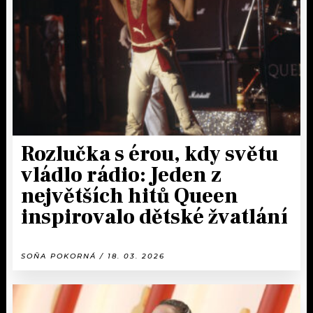
KALENDÁŘ
PROGRAM
KVÍZY
PLAYLIST
VIP
JAK NALADIT
TRENDY
KULTURA
Rozlučka s érou, kdy světu
vládlo rádio: Jeden z
MIX
největších hitů Queen
OSTATNÍ
inspirovalo dětské žvatlání
SOŇA POKORNÁ / 18. 03. 2026