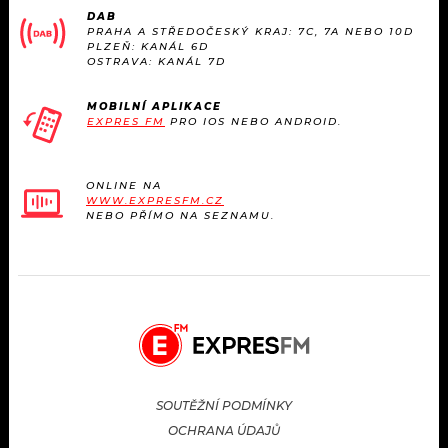
DAB
PRAHA A STŘEDOČESKÝ KRAJ: 7C, 7A NEBO 10D
PLZEŇ: KANÁL 6D
OSTRAVA: KANÁL 7D
MOBILNÍ APLIKACE
EXPRES FM
PRO IOS NEBO ANDROID.
ONLINE NA
WWW.EXPRESFM.CZ
NEBO PŘÍMO NA SEZNAMU.
SOUTĚŽNÍ PODMÍNKY
OCHRANA ÚDAJŮ