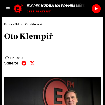
EXPRES
HUDBA NA PRVNÍM MÍSTĚ
/
LHB
EVE
JAK
ČLÁNKY
PODCASTY
SEZNAM.CZ
CELÝ PLAYLIST
NALADIT
Expres FM
Oto Klempíř
Oto Klempíř
DOMŮ
ČLÁNKY
AKTUÁLNĚ
Sdílejte
PODCASTY
HUDBA
JAK NALADIT
ROZHOVORY
RÁDIO
#NEBUDUDOMA
APLIKACE
SOUTĚŽE