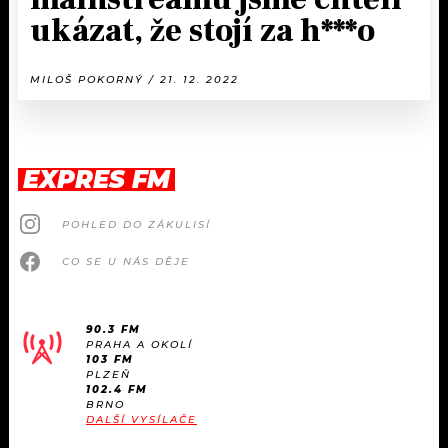
ukázat, že stojí za h***o
MILOŠ POKORNÝ / 21. 12. 2022
EXPRES FM
POHLED DO ZÁKULISÍ
CO SE U NÁS DĚJE
90.3 FM
PRAHA A OKOLÍ
103 FM
PLZEŇ
102.4 FM
BRNO
DALŠÍ VYSÍLAČE