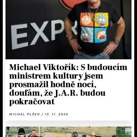
KALENDÁŘ
PROGRAM
KVÍZY
PLAYLIST
VIP
JAK NALADIT
TRENDY
KULTURA
Michael Viktořík: S budoucím
ministrem kultury jsem
MIX
prosmažil hodně nocí,
doufám, že J.A.R. budou
OSTATNÍ
pokračovat
MICHAL PLŠEK / 13. 11. 2025