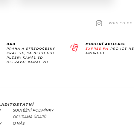
POHLED DO 
DAB
MOBILNÍ APLIKACE
PRAHA A STŘEDOČESKÝ
EXPRES FM
PRO IOS N
KRAJ: 7C, 7A NEBO 10D
ANDROID.
PLZEŇ: KANÁL 6D
OSTRAVA: KANÁL 7D
LADIT
OSTATNÍ
M
SOUTĚŽNÍ PODMÍNKY
OCHRANA ÚDAJŮ
Y
O NÁS