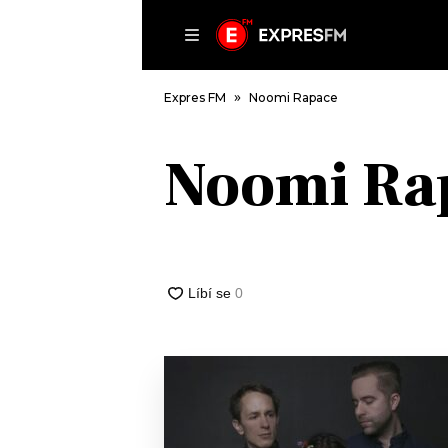
ČLÁNKY
P
Expres FM
Noomi Rapace
Noomi Ra
DOMŮ
ČLÁNKY
AKTUÁLNĚ
VIP
HUDBA
TRENDY
ROZHOVORY
KULTURA
#NEBUDUDOMA
MIX
KALENDÁŘ
OSTATNÍ
KVÍZY
PODCASTY