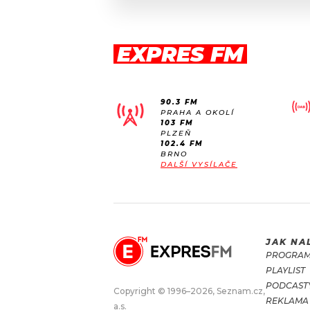
EXPRES FM
90.3 FM
PRAHA A OKOLÍ
103 FM
PLZEŇ
102.4 FM
BRNO
DALŠÍ VYSÍLAČE
JAK NA
PROGRA
PLAYLIST
PODCAST
Copyright © 1996–2026, Seznam.cz,
REKLAMA
a.s.