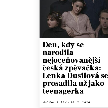
JAK NALADIT
RÁDIO
APLIKACE
PLAYLIST
PROGRAM
JAK NALADI
Den, kdy se
SOUTĚŽE
narodila
nejoceňovanější
česká zpěvačka:
Lenka Dusilová s
prosadila už jako
teenagerka
MICHAL PLŠEK / 28. 12. 2024