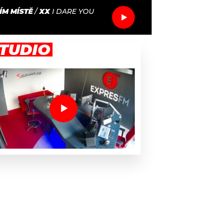
ÍM MÍSTĚ
/
XX
I DARE YOU
TUDIO