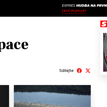
EXPRES
HUDBA NA PRVN
JAK
ODCASTY
SEZNAM.CZ
CELÝ PLAYLIST
NALADIT
S
pace
Sdílejte