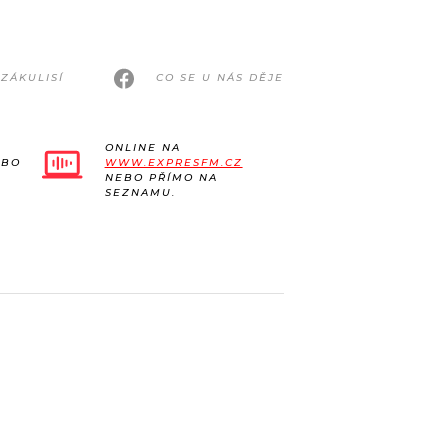
ZÁKULISÍ
CO SE U NÁS DĚJE
ONLINE NA
EBO
WWW.EXPRESFM.CZ
NEBO PŘÍMO NA
SEZNAMU.