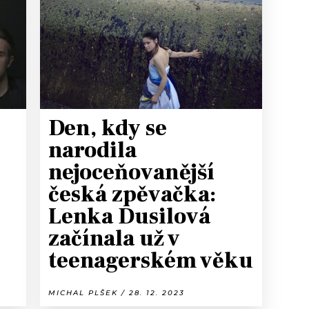
T
Den, kdy se
narodila
nejoceňovanější
česká zpěvačka:
e
Lenka Dusilová
začínala už v
teenagerském věku
MICHAL PLŠEK / 28. 12. 2023