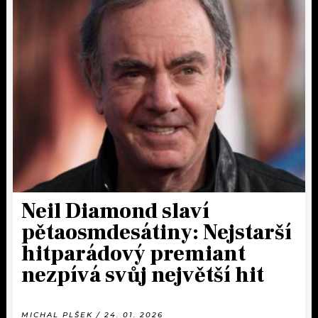
Neil Diamond slaví
pětaosmdesátiny: Nejstarší
hitparádový premiant
nezpívá svůj největší hit
MICHAL PLŠEK / 24. 01. 2026