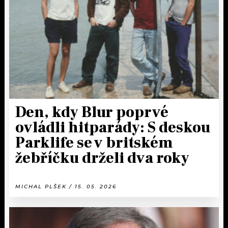
KALENDÁŘ
PROGRAM
KVÍZY
PLAYLIST
VIP
JAK NALADIT
TRENDY
KULTURA
Den, kdy Blur poprvé
ovládli hitparády: S deskou
MIX
Parklife se v britském
OSTATNÍ
žebříčku drželi dva roky
MICHAL PLŠEK / 15. 05. 2026