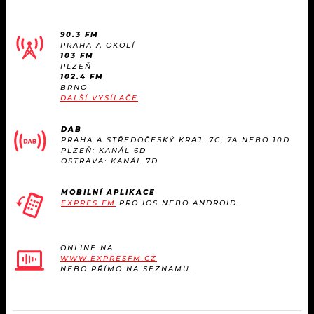
90.3 FM
PRAHA A OKOLÍ
103 FM
PLZEŇ
102.4 FM
BRNO
DALŠÍ VYSÍLAČE
DAB
PRAHA A STŘEDOČESKÝ KRAJ: 7C, 7A NEBO 10D
PLZEŇ: KANÁL 6D
OSTRAVA: KANÁL 7D
MOBILNÍ APLIKACE
EXPRES FM
PRO IOS NEBO ANDROID.
ONLINE NA
WWW.EXPRESFM.CZ
NEBO PŘÍMO NA SEZNAMU.