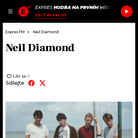
EXPRES
HUDBA NA PRVNÍM MÍSTĚ
/
GRACIE
JAK
ČLÁNKY
PODCASTY
SEZNAM.CZ
CELÝ PLAYLIST
NALADIT
Expres FM
Neil Diamond
Neil Diamond
DOMŮ
ČLÁNKY
AKTUÁLNĚ
Sdílejte
PODCASTY
HUDBA
JAK NALADIT
ROZHOVORY
RÁDIO
#NEBUDUDOMA
APLIKACE
SOUTĚŽE