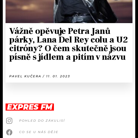
Vážně opěvuje Petra Janů
párky, Lana Del Rey colu a U2
citróny? O čem skutečně jsou
písně s jídlem a pitím v názvu
PAVEL KUČERA / 11. 01. 2023
EXPRES FM
POHLED DO ZÁKULISÍ
CO SE U NÁS DĚJE