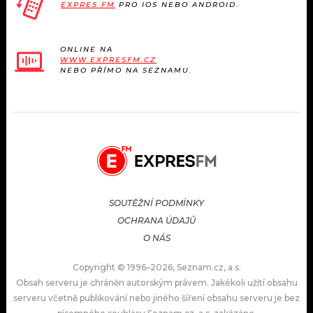
EXPRES FM
PRO IOS NEBO ANDROID.
ONLINE NA
WWW.EXPRESFM.CZ
NEBO PŘÍMO NA SEZNAMU.
SOUTĚŽNÍ PODMÍNKY
OCHRANA ÚDAJŮ
O NÁS
Copyright © 1996–2026, Seznam.cz, a.s.
Obsah serveru je chráněn autorským právem. Jakékoli užití obsahu
serveru včetně publikování nebo jiného šíření obsahu serveru je bez