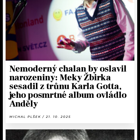
KALENDÁŘ
PROGRAM
KVÍZY
PLAYLIST
VIP
JAK NALADIT
TRENDY
KULTURA
Nemoderný chalan by oslavil
narozeniny: Meky Žbirka
MIX
sesadil z trůnu Karla Gotta,
jeho posmrtné album ovládlo
OSTATNÍ
Anděly
MICHAL PLŠEK / 21. 10. 2025