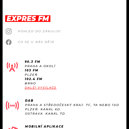
EXPRES FM
POHLED DO ZÁKULISÍ
CO SE U NÁS DĚJE
90.3 FM
PRAHA A OKOLÍ
103 FM
PLZEŇ
102.4 FM
BRNO
DALŠÍ VYSÍLAČE
DAB
PRAHA A STŘEDOČESKÝ KRAJ: 7C, 7A NEBO 10D
PLZEŇ: KANÁL 6D
OSTRAVA: KANÁL 7D
MOBILNÍ APLIKACE