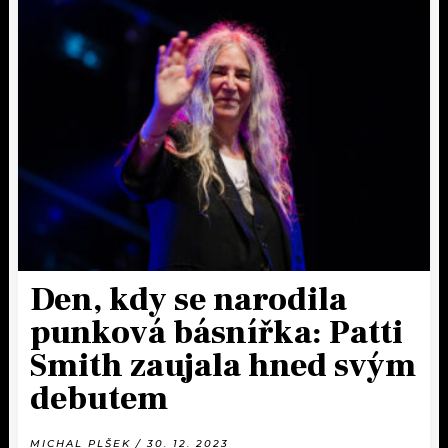
Den, kdy se narodila
punková básnířka: Patti
Smith zaujala hned svým
debutem
MICHAL PLŠEK / 30. 12. 2023