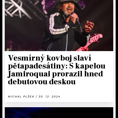
KALENDÁŘ
PROGRAM
KVÍZY
PLAYLIST
VIP
JAK NALADIT
TRENDY
KULTURA
Vesmírný kovboj slaví
pětapadesátiny: S kapelou
MIX
Jamiroquai prorazil hned
OSTATNÍ
debutovou deskou
MICHAL PLŠEK / 30. 12. 2024