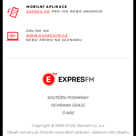
MOBILNÍ APLIKACE
EXPRES FM
PRO IOS NEBO ANDROID.
ONLINE NA
WWW.EXPRESFM.CZ
NEBO PŘÍMO NA SEZNAMU.
SOUTĚŽNÍ PODMÍNKY
OCHRANA ÚDAJŮ
O NÁS
Copyright © 1996–2026, Seznam.cz, a.s.
Obsah serveru je chráněn autorským právem. Jakékoli užití obsahu