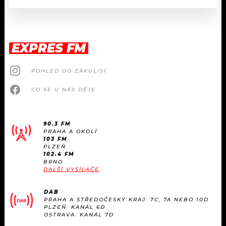
EXPRES FM
POHLED DO ZÁKULISÍ
CO SE U NÁS DĚJE
90.3 FM
PRAHA A OKOLÍ
103 FM
PLZEŇ
102.4 FM
BRNO
DALŠÍ VYSÍLAČE
DAB
PRAHA A STŘEDOČESKÝ KRAJ: 7C, 7A NEBO 10D
PLZEŇ: KANÁL 6D
OSTRAVA: KANÁL 7D