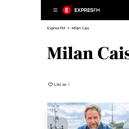
ČLÁNKY
P
Expres FM
Milan Cais
Milan Cai
DOMŮ
ČLÁNKY
AKTUÁLNĚ
VIP
HUDBA
TRENDY
ROZHOVORY
KULTURA
#NEBUDUDOMA
MIX
KALENDÁŘ
OSTATNÍ
KVÍZY
PODCASTY