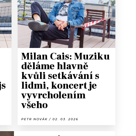
T
Milan Cais: Muziku
děláme hlavně
kvůli setkávání s
js
lidmi, koncert je
vyvrcholením
všeho
PETR NOVÁK / 02. 03. 2026