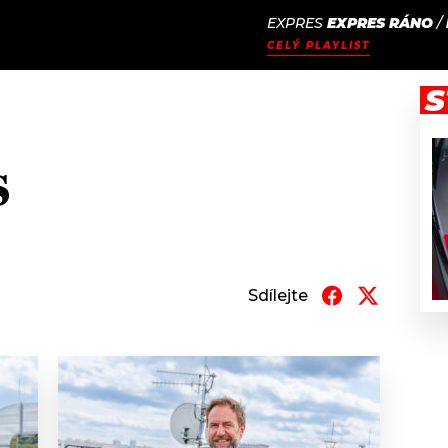
EXPRES
EXPRES RÁNO
/
JAK
ODCASTY
SEZNAM.CZ
CELÝ PLAYLIST
NALADIT
S
s
Sdílejte