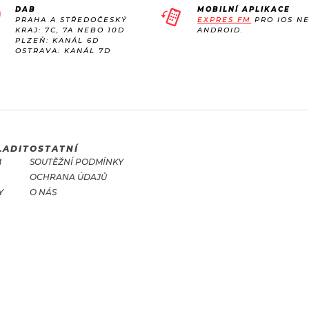
DAB
MOBILNÍ APLIKACE
PRAHA A STŘEDOČESKÝ
EXPRES FM
PRO IOS N
KRAJ: 7C, 7A NEBO 10D
ANDROID.
PLZEŇ: KANÁL 6D
OSTRAVA: KANÁL 7D
LADIT
OSTATNÍ
M
SOUTĚŽNÍ PODMÍNKY
OCHRANA ÚDAJŮ
Y
O NÁS