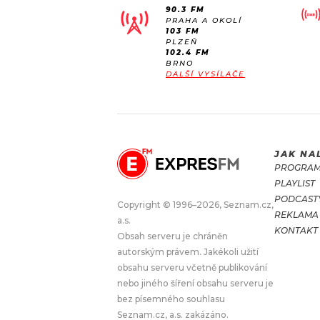
90.3 FM
PRAHA A OKOLÍ
103 FM
PLZEŇ
102.4 FM
BRNO
DALŠÍ VYSÍLAČE
JAK NA
PROGRA
PLAYLIST
PODCAST
Copyright © 1996–2026, Seznam.cz,
REKLAMA
a.s.
KONTAKT
Obsah serveru je chráněn
autorským právem. Jakékoli užití
obsahu serveru včetně publikování
nebo jiného šíření obsahu serveru je
bez písemného souhlasu
Seznam.cz, a.s. zakázáno.