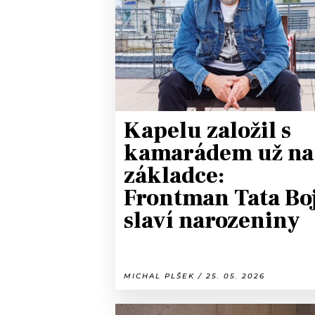
JAK NALADIT
RÁDIO
APLIKACE
PLAYLIST
PROGRAM
JAK NALADI
Kapelu založil s
SOUTĚŽE
kamarádem už na
základce:
Frontman Tata Bo
slaví narozeniny
MICHAL PLŠEK / 25. 05. 2026