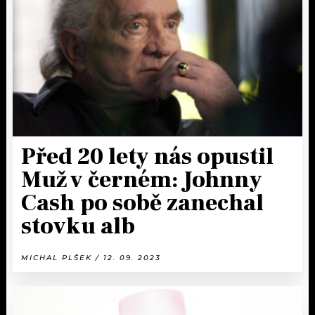
KALENDÁŘ
PROGRAM
KVÍZY
PLAYLIST
VIP
JAK NALADIT
TRENDY
KULTURA
Před 20 lety nás opustil
Muž v černém: Johnny
MIX
Cash po sobě zanechal
OSTATNÍ
stovku alb
MICHAL PLŠEK / 12. 09. 2023