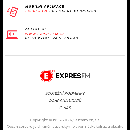
MOBILNÍ APLIKACE
EXPRES FM
PRO IOS NEBO ANDROID.
ONLINE NA
WWW.EXPRESFM.CZ
NEBO PŘÍMO NA SEZNAMU.
SOUTĚŽNÍ PODMÍNKY
OCHRANA ÚDAJŮ
O NÁS
Copyright © 1996–2026, Seznam.cz, a.s.
Obsah serveru je chráněn autorským právem. Jakékoli užití obsahu