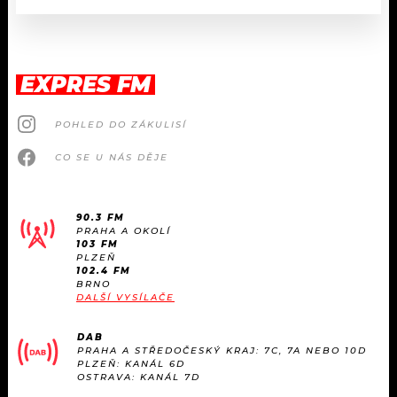
EXPRES FM
POHLED DO ZÁKULISÍ
CO SE U NÁS DĚJE
90.3 FM
PRAHA A OKOLÍ
103 FM
PLZEŇ
102.4 FM
BRNO
DALŠÍ VYSÍLAČE
DAB
PRAHA A STŘEDOČESKÝ KRAJ: 7C, 7A NEBO 10D
PLZEŇ: KANÁL 6D
OSTRAVA: KANÁL 7D