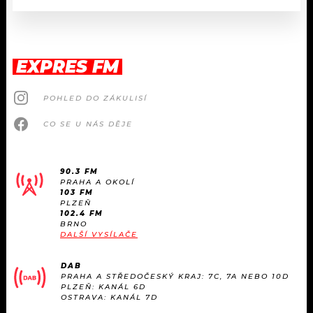
EXPRES FM
POHLED DO ZÁKULISÍ
CO SE U NÁS DĚJE
90.3 FM
PRAHA A OKOLÍ
103 FM
PLZEŇ
102.4 FM
BRNO
DALŠÍ VYSÍLAČE
DAB
PRAHA A STŘEDOČESKÝ KRAJ: 7C, 7A NEBO 10D
PLZEŇ: KANÁL 6D
OSTRAVA: KANÁL 7D