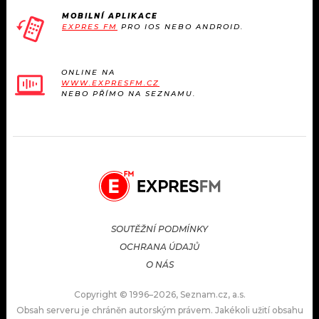
MOBILNÍ APLIKACE
EXPRES FM
PRO IOS NEBO ANDROID.
ONLINE NA
WWW.EXPRESFM.CZ
NEBO PŘÍMO NA SEZNAMU.
SOUTĚŽNÍ PODMÍNKY
OCHRANA ÚDAJŮ
O NÁS
Copyright © 1996–2026, Seznam.cz, a.s.
Obsah serveru je chráněn autorským právem. Jakékoli užití obsahu