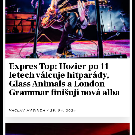
KALENDÁŘ
PROGRAM
KVÍZY
PLAYLIST
VIP
JAK NALADIT
TRENDY
KULTURA
Expres Top: Hozier po 11
letech válcuje hitparády,
MIX
Glass Animals a London
Grammar finišují nová alba
OSTATNÍ
VÁCLAV MAŠINDA / 28. 04. 2024