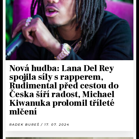
KALENDÁŘ
PROGRAM
KVÍZY
PLAYLIST
VIP
JAK NALADIT
TRENDY
KULTURA
Nová hudba: Lana Del Rey
spojila síly s rapperem,
MIX
Rudimental před cestou do
Česka šíří radost, Michael
OSTATNÍ
Kiwanuka prolomil tříleté
mlčení
RADEK BUREŠ / 17. 07. 2024