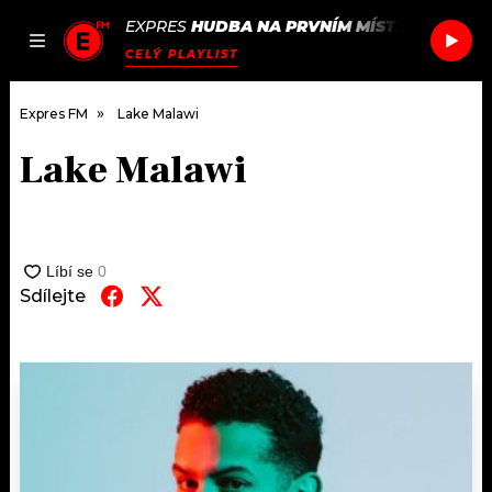
EXPRES
HUDBA NA PRVNÍM MÍSTĚ
/
BJORK
B
JAK
ČLÁNKY
PODCASTY
SEZNAM.CZ
CELÝ PLAYLIST
NALADIT
Expres FM
Lake Malawi
Lake Malawi
DOMŮ
ČLÁNKY
AKTUÁLNĚ
Sdílejte
PODCASTY
HUDBA
JAK NALADIT
ROZHOVORY
RÁDIO
#NEBUDUDOMA
APLIKACE
SOUTĚŽE