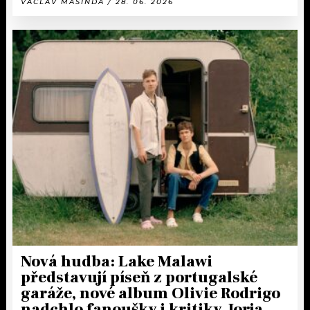
VÁCLAV MAŠINDA / 28. 06. 2026
Nová hudba: Lake Malawi
představují píseň z portugalské
garáže, nové album Olivie Rodrigo
nadchlo fanoušky i kritiky, Jorja