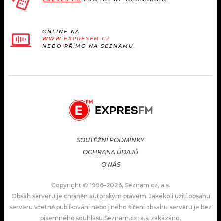
ONLINE NA
WWW.EXPRESFM.CZ
NEBO PŘÍMO NA SEZNAMU.
SOUTĚŽNÍ PODMÍNKY
OCHRANA ÚDAJŮ
O NÁS
Copyright © 1996–2026, Seznam.cz, a.s.
Obsah serveru je chráněn autorským právem. Jakékoli užití obsahu
serveru včetně publikování nebo jiného šíření obsahu serveru je bez
písemného souhlasu Seznam.cz, a.s. zakázáno.