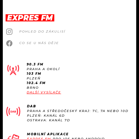
EXPRES FM
POHLED DO ZÁKULISÍ
CO SE U NÁS DĚJE
90.3 FM
PRAHA A OKOLÍ
103 FM
PLZEŇ
102.4 FM
BRNO
DALŠÍ VYSÍLAČE
DAB
PRAHA A STŘEDOČESKÝ KRAJ: 7C, 7A NEBO 10D
PLZEŇ: KANÁL 6D
OSTRAVA: KANÁL 7D
MOBILNÍ APLIKACE
EXPRES FM
PRO IOS NEBO ANDROID.