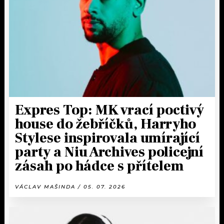
KALENDÁŘ
PROGRAM
KVÍZY
PLAYLIST
VIP
JAK NALADIT
TRENDY
KULTURA
Expres Top: MK vrací poctivý
house do žebříčků, Harryho
MIX
Stylese inspirovala umírající
party a Niu Archives policejní
OSTATNÍ
zásah po hádce s přítelem
VÁCLAV MAŠINDA / 05. 07. 2026