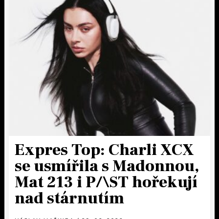
Expres Top: Charli XCX
se usmířila s Madonnou,
Mat 213 i P/\ST hořekují
nad stárnutím