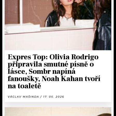
KALENDÁŘ
PROGRAM
KVÍZY
PLAYLIST
VIP
JAK NALADIT
TRENDY
KULTURA
Expres Top: Olivia Rodrigo
připravila smutné písně o
MIX
lásce, Sombr napíná
fanoušky, Noah Kahan tvoří
OSTATNÍ
na toaletě
VÁCLAV MAŠINDA / 17. 05. 2026