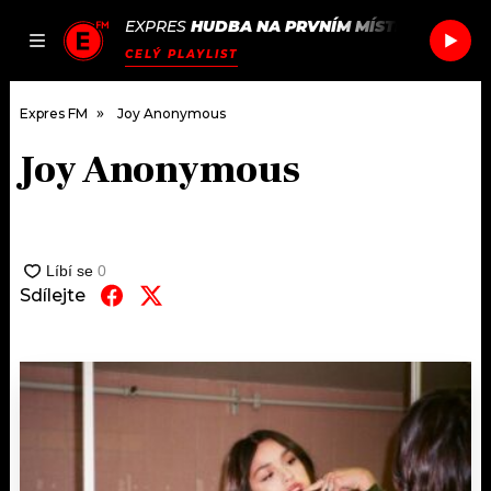
EXPRES
HUDBA NA PRVNÍM MÍSTĚ
/
CHRYST
JAK
ČLÁNKY
PODCASTY
SEZNAM.CZ
CELÝ PLAYLIST
NALADIT
Expres FM
Joy Anonymous
Joy Anonymous
DOMŮ
ČLÁNKY
AKTUÁLNĚ
Sdílejte
PODCASTY
HUDBA
JAK NALADIT
ROZHOVORY
RÁDIO
#NEBUDUDOMA
APLIKACE
SOUTĚŽE