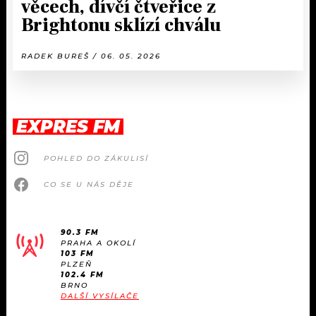
věcech, dívčí čtveřice z
Brightonu sklízí chválu
RADEK BUREŠ / 06. 05. 2026
EXPRES FM
POHLED DO ZÁKULISÍ
CO SE U NÁS DĚJE
90.3 FM
PRAHA A OKOLÍ
103 FM
PLZEŇ
102.4 FM
BRNO
DALŠÍ VYSÍLAČE