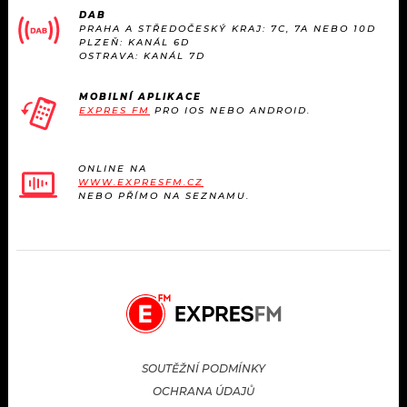
DAB
PRAHA A STŘEDOČESKÝ KRAJ: 7C, 7A NEBO 10D
PLZEŇ: KANÁL 6D
OSTRAVA: KANÁL 7D
MOBILNÍ APLIKACE
EXPRES FM
PRO IOS NEBO ANDROID.
ONLINE NA
WWW.EXPRESFM.CZ
NEBO PŘÍMO NA SEZNAMU.
SOUTĚŽNÍ PODMÍNKY
OCHRANA ÚDAJŮ