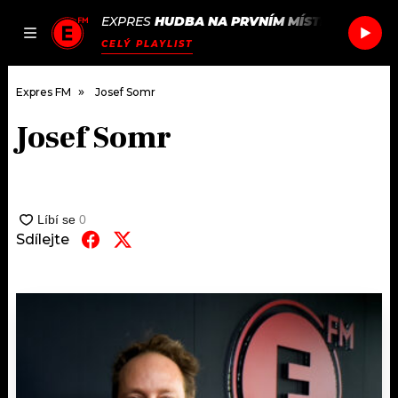
EXPRES
HUDBA NA PRVNÍM MÍSTĚ
/
PHOEBE
JAK
ČLÁNKY
PODCASTY
SEZNAM.CZ
CELÝ PLAYLIST
NALADIT
Expres FM
Josef Somr
Josef Somr
DOMŮ
ČLÁNKY
AKTUÁLNĚ
Sdílejte
PODCASTY
HUDBA
JAK NALADIT
ROZHOVORY
RÁDIO
#NEBUDUDOMA
APLIKACE
SOUTĚŽE