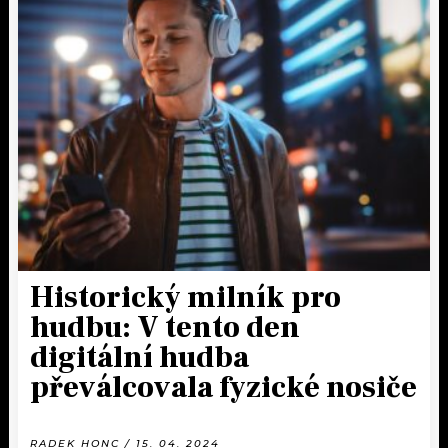
Historický milník pro
hudbu: V tento den
digitální hudba
převálcovala fyzické nosiče
RADEK HONC / 15. 04. 2024