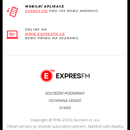
MOBILNÍ APLIKACE
EXPRES FM
PRO IOS NEBO ANDROID.
ONLINE NA
WWW.EXPRESFM.CZ
NEBO PŘÍMO NA SEZNAMU.
SOUTĚŽNÍ PODMÍNKY
OCHRANA ÚDAJŮ
O NÁS
Copyright © 1996–2026, Seznam.cz, a.s.
Obsah serveru je chráněn autorským právem. Jakékoli užití obsahu