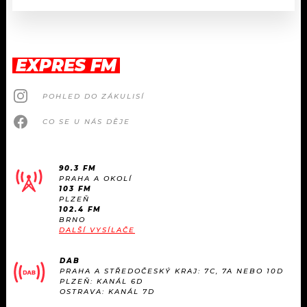
EXPRES FM
POHLED DO ZÁKULISÍ
CO SE U NÁS DĚJE
90.3 FM
PRAHA A OKOLÍ
103 FM
PLZEŇ
102.4 FM
BRNO
DALŠÍ VYSÍLAČE
DAB
PRAHA A STŘEDOČESKÝ KRAJ: 7C, 7A NEBO 10D
PLZEŇ: KANÁL 6D
OSTRAVA: KANÁL 7D