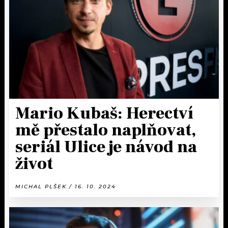
KALENDÁŘ
PROGRAM
KVÍZY
PLAYLIST
VIP
JAK NALADIT
TRENDY
KULTURA
Mario Kubaš: Herectví
mě přestalo naplňovat,
MIX
seriál Ulice je návod na
OSTATNÍ
život
MICHAL PLŠEK / 16. 10. 2024