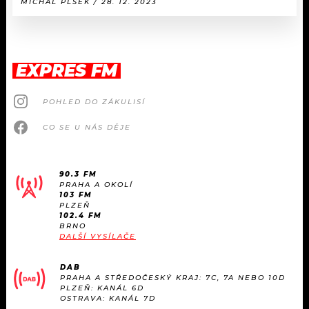
MICHAL PLŠEK / 28. 12. 2023
EXPRES FM
POHLED DO ZÁKULISÍ
CO SE U NÁS DĚJE
90.3 FM
PRAHA A OKOLÍ
103 FM
PLZEŇ
102.4 FM
BRNO
DALŠÍ VYSÍLAČE
DAB
PRAHA A STŘEDOČESKÝ KRAJ: 7C, 7A NEBO 10D
PLZEŇ: KANÁL 6D
OSTRAVA: KANÁL 7D