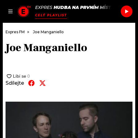
EXPRES
HUDBA NA PRVNÍM MÍSTĚ
/
SHURA &
JAK
ČLÁNKY
PODCASTY
SEZNAM.CZ
CELÝ PLAYLIST
NALADIT
Expres FM
Joe Manganiello
Joe Manganiello
DOMŮ
ČLÁNKY
AKTUÁLNĚ
Sdílejte
PODCASTY
HUDBA
JAK NALADIT
ROZHOVORY
RÁDIO
#NEBUDUDOMA
APLIKACE
SOUTĚŽE