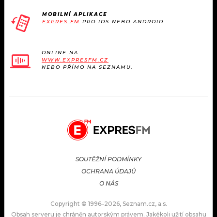
MOBILNÍ APLIKACE
EXPRES FM
PRO IOS NEBO ANDROID.
ONLINE NA
WWW.EXPRESFM.CZ
NEBO PŘÍMO NA SEZNAMU.
SOUTĚŽNÍ PODMÍNKY
OCHRANA ÚDAJŮ
O NÁS
Copyright © 1996–2026, Seznam.cz, a.s.
Obsah serveru je chráněn autorským právem. Jakékoli užití obsahu