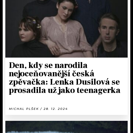
KALENDÁŘ
PROGRAM
KVÍZY
PLAYLIST
VIP
JAK NALADIT
TRENDY
KULTURA
Den, kdy se narodila
nejoceňovanější česká
MIX
zpěvačka: Lenka Dusilová se
prosadila už jako teenagerka
OSTATNÍ
MICHAL PLŠEK / 28. 12. 2024