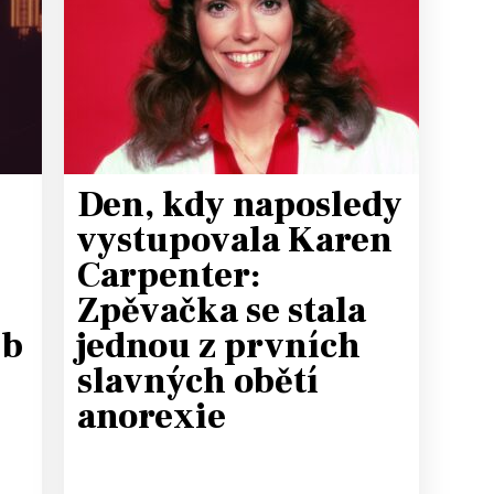
T
Den, kdy naposledy
vystupovala Karen
Carpenter:
Zpěvačka se stala
lb
jednou z prvních
slavných obětí
anorexie