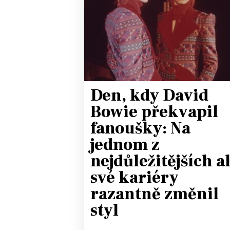
JAK NALADIT
RÁDIO
APLIKACE
PLAYLIST
PROGRAM
JAK NALADI
Den, kdy David
SOUTĚŽE
Bowie překvapil
fanoušky: Na
jednom z
nejdůležitějších a
své kariéry
razantně změnil
styl