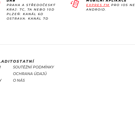
DAB
MOBILNÍ APLIKACE
PRAHA A STŘEDOČESKÝ
EXPRES FM
PRO IOS N
KRAJ: 7C, 7A NEBO 10D
ANDROID.
PLZEŇ: KANÁL 6D
OSTRAVA: KANÁL 7D
LADIT
OSTATNÍ
M
SOUTĚŽNÍ PODMÍNKY
OCHRANA ÚDAJŮ
Y
O NÁS