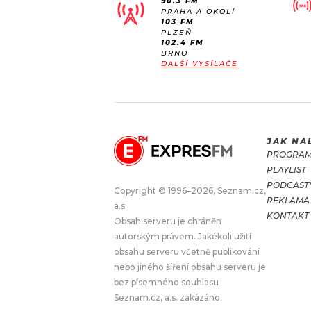
90.3 FM
PRAHA A OKOLÍ
103 FM
PLZEŇ
102.4 FM
BRNO
DALŠÍ VYSÍLAČE
JAK NA
PROGRA
PLAYLIST
PODCAST
Copyright © 1996–2026, Seznam.cz,
REKLAMA
a.s.
KONTAKT
Obsah serveru je chráněn
autorským právem. Jakékoli užití
obsahu serveru včetně publikování
nebo jiného šíření obsahu serveru je
bez písemného souhlasu
Seznam.cz, a.s. zakázáno.