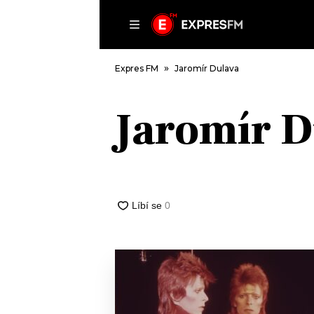
ČLÁNKY
P
Expres FM
Jaromír Dulava
Jaromír D
DOMŮ
ČLÁNKY
AKTUÁLNĚ
VIP
HUDBA
TRENDY
ROZHOVORY
KULTURA
#NEBUDUDOMA
MIX
KALENDÁŘ
OSTATNÍ
KVÍZY
PODCASTY