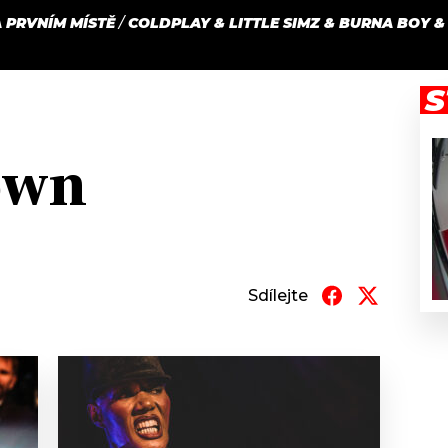
 PRVNÍM MÍSTĚ
/
COLDPLAY & LITTLE SIMZ & BURNA BOY & 
JAK
ODCASTY
SEZNAM.CZ
NALADIT
S
own
Sdílejte