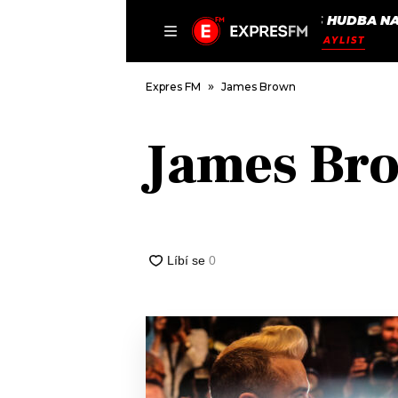
EXPRES
HUDBA NA
ČLÁNKY
P
CELÝ PLAYLIST
Expres FM
James Brown
James Br
DOMŮ
ČLÁNKY
AKTUÁLNĚ
VIP
HUDBA
TRENDY
ROZHOVORY
KULTURA
#NEBUDUDOMA
MIX
KALENDÁŘ
OSTATNÍ
KVÍZY
PODCASTY