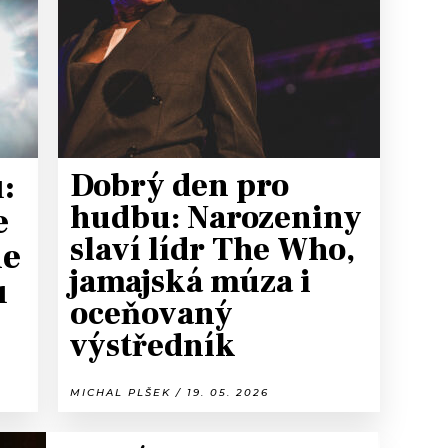
T
:
Dobrý den pro
hudbu: Narozeniny
e
slaví lídr The Who,
ie
jamajská múza i
u
oceňovaný
výstředník
MICHAL PLŠEK / 19. 05. 2026