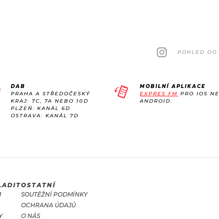
POHLED DO 
DAB
MOBILNÍ APLIKACE
PRAHA A STŘEDOČESKÝ
EXPRES FM
PRO IOS N
KRAJ: 7C, 7A NEBO 10D
ANDROID.
PLZEŇ: KANÁL 6D
OSTRAVA: KANÁL 7D
LADIT
OSTATNÍ
M
SOUTĚŽNÍ PODMÍNKY
OCHRANA ÚDAJŮ
Y
O NÁS