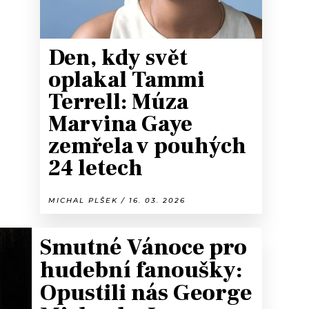
Den, kdy svět
oplakal Tammi
Terrell: Múza
Marvina Gaye
zemřela v pouhých
24 letech
MICHAL PLŠEK / 16. 03. 2026
Smutné Vánoce pro
hudební fanoušky:
Opustili nás George