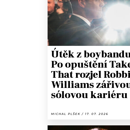
JAK NALADIT
RÁDIO
APLIKACE
PLAYLIST
PROGRAM
JAK NALADI
Útěk z boybandu
SOUTĚŽE
Po opuštění Tak
That rozjel Robb
Williams zářivo
sólovou kariéru
MICHAL PLŠEK / 17. 07. 2026