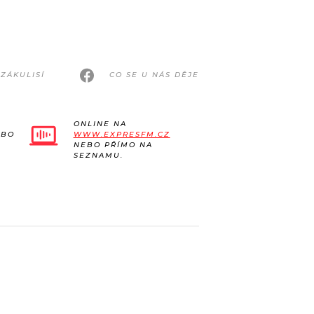
ZÁKULISÍ
CO SE U NÁS DĚJE
ONLINE NA
EBO
WWW.EXPRESFM.CZ
NEBO PŘÍMO NA
SEZNAMU.