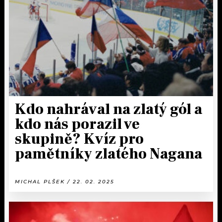
KALENDÁŘ
PROGRAM
KVÍZY
PLAYLIST
VIP
JAK NALADIT
TRENDY
KULTURA
Kdo nahrával na zlatý gól a
kdo nás porazil ve
MIX
skupině? Kvíz pro
OSTATNÍ
pamětníky zlatého Nagana
MICHAL PLŠEK / 22. 02. 2025