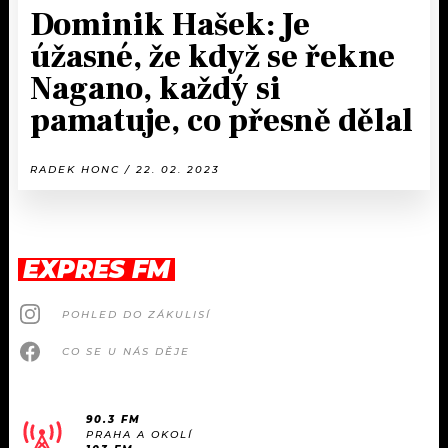
Dominik Hašek: Je
úžasné, že když se řekne
Nagano, každý si
pamatuje, co přesně dělal
RADEK HONC / 22. 02. 2023
EXPRES FM
POHLED DO ZÁKULISÍ
CO SE U NÁS DĚJE
90.3 FM
PRAHA A OKOLÍ