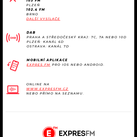
103 FM
PLZEŇ
102.4 FM
BRNO
DALŠÍ VYSÍLAČE
DAB
PRAHA A STŘEDOČESKÝ KRAJ: 7C, 7A NEBO 10D
PLZEŇ: KANÁL 6D
OSTRAVA: KANÁL 7D
MOBILNÍ APLIKACE
EXPRES FM
PRO IOS NEBO ANDROID.
ONLINE NA
WWW.EXPRESFM.CZ
NEBO PŘÍMO NA SEZNAMU.