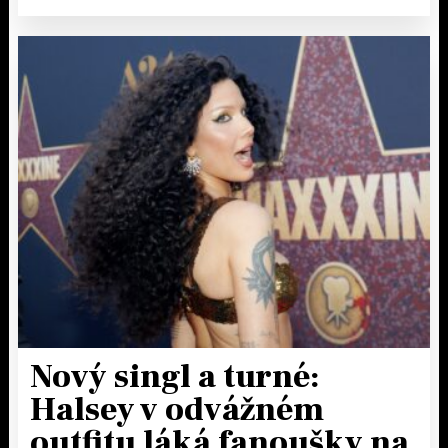
Nový singl a turné:
Halsey v odvážném
outfitu láká fanoušky na