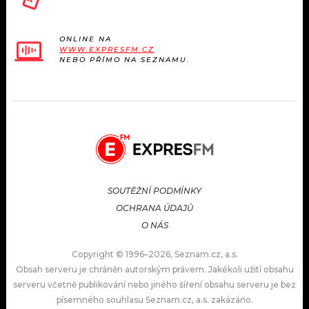
ONLINE NA
WWW.EXPRESFM.CZ
NEBO PŘÍMO NA SEZNAMU.
SOUTĚŽNÍ PODMÍNKY
OCHRANA ÚDAJŮ
O NÁS
Copyright © 1996–2026, Seznam.cz, a.s.
Obsah serveru je chráněn autorským právem. Jakékoli užití obsahu
serveru včetně publikování nebo jiného šíření obsahu serveru je bez
písemného souhlasu Seznam.cz, a.s. zakázáno.