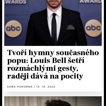
KALENDÁŘ
PROGRAM
KVÍZY
PLAYLIST
VIP
JAK NALADIT
TRENDY
KULTURA
Tvoří hymny současného
popu: Louis Bell šetří
MIX
rozmáchlými gesty,
OSTATNÍ
raději dává na pocity
SOŇA POKORNÁ / 13. 10. 2025