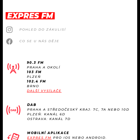
EXPRES FM
POHLED DO ZÁKULISÍ
CO SE U NÁS DĚJE
90.3 FM
PRAHA A OKOLÍ
103 FM
PLZEŇ
102.4 FM
BRNO
DALŠÍ VYSÍLAČE
DAB
PRAHA A STŘEDOČESKÝ KRAJ: 7C, 7A NEBO 10D
PLZEŇ: KANÁL 6D
OSTRAVA: KANÁL 7D
MOBILNÍ APLIKACE
EXPRES FM
PRO IOS NEBO ANDROID.