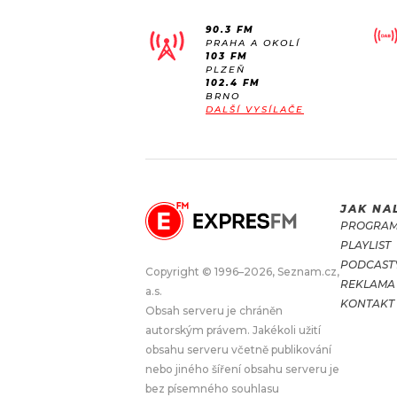
90.3 FM
PRAHA A OKOLÍ
103 FM
PLZEŇ
102.4 FM
BRNO
DALŠÍ VYSÍLAČE
JAK NA
PROGRA
PLAYLIST
PODCAST
Copyright © 1996–2026, Seznam.cz,
REKLAMA
a.s.
KONTAKT
Obsah serveru je chráněn
autorským právem. Jakékoli užití
obsahu serveru včetně publikování
nebo jiného šíření obsahu serveru je
bez písemného souhlasu