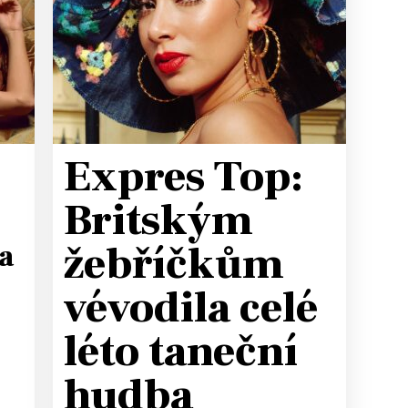
T
Expres Top:
Britským
žebříčkům
a
vévodila celé
léto taneční
hudba