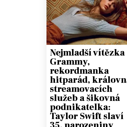
JAK NALADIT
RÁDIO
APLIKACE
PLAYLIST
PROGRAM
JAK NALADI
Nejmladší vítězka
SOUTĚŽE
Grammy,
rekordmanka
hitparád, královn
streamovacích
služeb a šikovná
podnikatelka:
Taylor Swift slaví
35. narozeniny