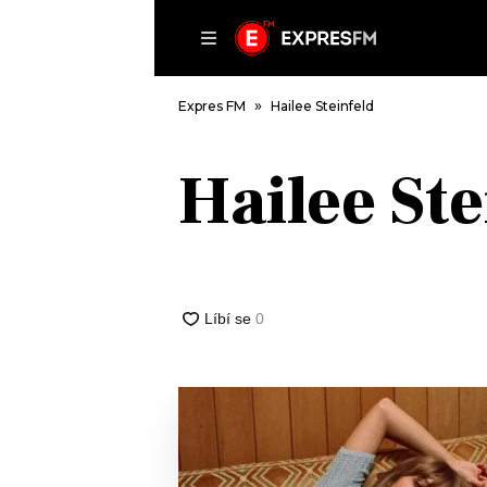
ČLÁNKY
P
Expres FM
Hailee Steinfeld
Hailee Ste
DOMŮ
ČLÁNKY
AKTUÁLNĚ
VIP
HUDBA
TRENDY
ROZHOVORY
KULTURA
#NEBUDUDOMA
MIX
KALENDÁŘ
OSTATNÍ
KVÍZY
PODCASTY