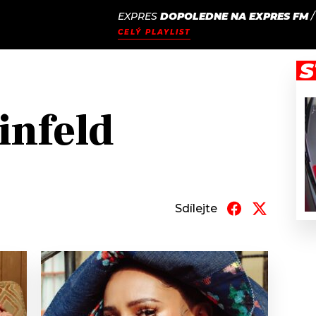
EXPRES
DOPOLEDNE NA EXPRES FM
JAK
ODCASTY
SEZNAM.CZ
CELÝ PLAYLIST
NALADIT
S
infeld
Sdílejte