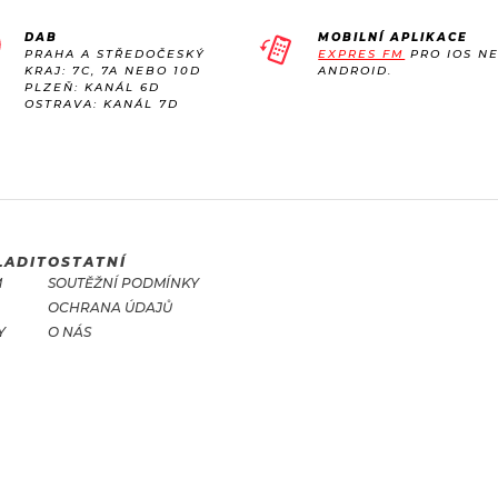
DAB
MOBILNÍ APLIKACE
PRAHA A STŘEDOČESKÝ
EXPRES FM
PRO IOS N
KRAJ: 7C, 7A NEBO 10D
ANDROID.
PLZEŇ: KANÁL 6D
OSTRAVA: KANÁL 7D
LADIT
OSTATNÍ
M
SOUTĚŽNÍ PODMÍNKY
OCHRANA ÚDAJŮ
Y
O NÁS