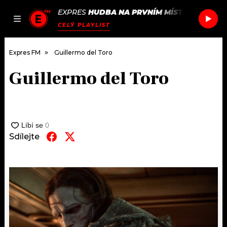
EXPRES
HUDBA NA PRVNÍM MÍSTĚ
/
VIRVAL
JAK
ČLÁNKY
PODCASTY
SEZNAM.CZ
CELÝ PLAYLIST
NALADIT
Expres FM
Guillermo del Toro
Guillermo del Toro
DOMŮ
ČLÁNKY
AKTUÁLNĚ
Sdílejte
PODCASTY
HUDBA
JAK NALADIT
ROZHOVORY
RÁDIO
#NEBUDUDOMA
APLIKACE
SOUTĚŽE