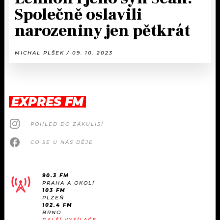
Společně oslavili
narozeniny jen pětkrát
MICHAL PLŠEK / 09. 10. 2023
EXPRES FM
POHLED DO ZÁKULISÍ
CO SE U NÁS DĚJE
90.3 FM
PRAHA A OKOLÍ
103 FM
PLZEŇ
102.4 FM
BRNO
DALŠÍ VYSÍLAČE