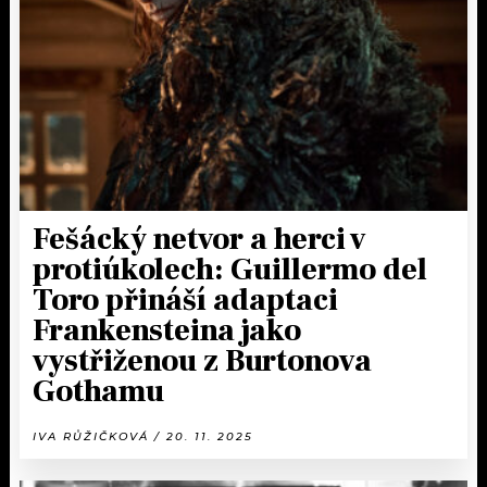
KALENDÁŘ
PROGRAM
KVÍZY
PLAYLIST
VIP
JAK NALADIT
TRENDY
KULTURA
Fešácký netvor a herci v
protiúkolech: Guillermo del
MIX
Toro přináší adaptaci
Frankensteina jako
OSTATNÍ
vystřiženou z Burtonova
Gothamu
IVA RŮŽIČKOVÁ / 20. 11. 2025