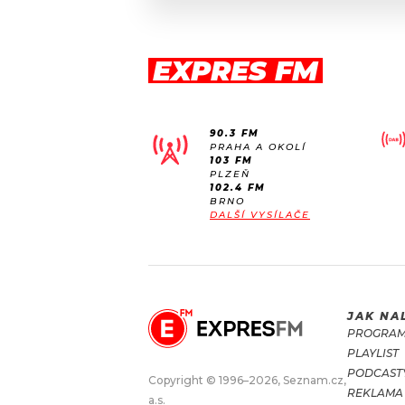
EXPRES FM
90.3 FM
PRAHA A OKOLÍ
103 FM
PLZEŇ
102.4 FM
BRNO
DALŠÍ VYSÍLAČE
JAK NA
PROGRA
PLAYLIST
PODCAST
Copyright © 1996–2026, Seznam.cz,
REKLAMA
a.s.