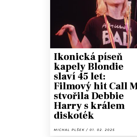
JAK NALADIT
RÁDIO
APLIKACE
PLAYLIST
PROGRAM
JAK NALADI
Ikonická píseň
SOUTĚŽE
kapely Blondie
slaví 45 let:
Filmový hit Call 
stvořila Debbie
Harry s králem
diskoték
MICHAL PLŠEK / 01. 02. 2025