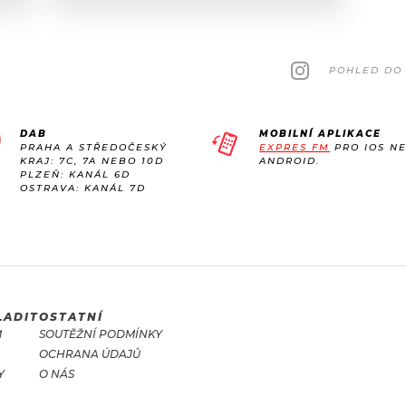
POHLED DO 
DAB
MOBILNÍ APLIKACE
PRAHA A STŘEDOČESKÝ
EXPRES FM
PRO IOS N
KRAJ: 7C, 7A NEBO 10D
ANDROID.
PLZEŇ: KANÁL 6D
OSTRAVA: KANÁL 7D
LADIT
OSTATNÍ
M
SOUTĚŽNÍ PODMÍNKY
OCHRANA ÚDAJŮ
Y
O NÁS