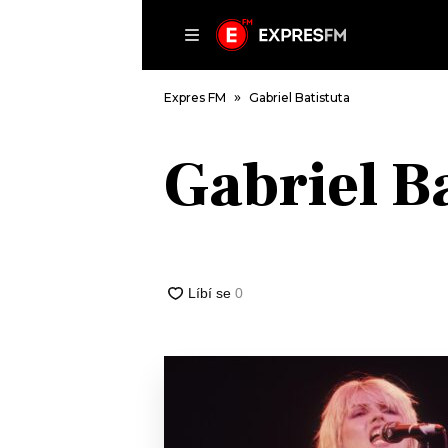
ČLÁNKY
P
Expres FM
Gabriel Batistuta
Gabriel B
DOMŮ
ČLÁNKY
AKTUÁLNĚ
VIP
HUDBA
TRENDY
ROZHOVORY
KULTURA
#NEBUDUDOMA
MIX
KALENDÁŘ
OSTATNÍ
KVÍZY
PODCASTY