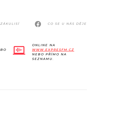
ZÁKULISÍ
CO SE U NÁS DĚJE
ONLINE NA
EBO
WWW.EXPRESFM.CZ
NEBO PŘÍMO NA
SEZNAMU.