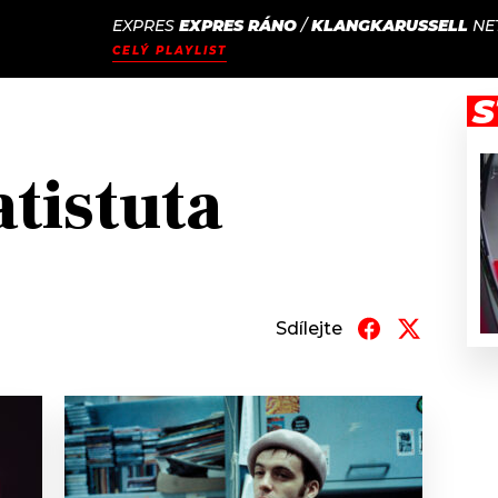
EXPRES
EXPRES RÁNO
/
KLANGKARUSSELL
NE
JAK
ODCASTY
SEZNAM.CZ
CELÝ PLAYLIST
NALADIT
S
atistuta
Sdílejte