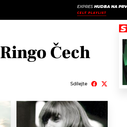
EXPRES
HUDBA NA PRV
JAK
ODCASTY
SEZNAM.CZ
CELÝ PLAYLIST
NALADIT
S
 Ringo Čech
Sdílejte