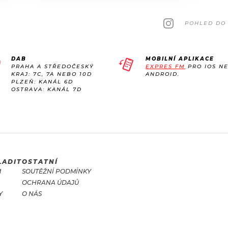
POHLED DO 
DAB
MOBILNÍ APLIKACE
PRAHA A STŘEDOČESKÝ
EXPRES FM
PRO IOS N
KRAJ: 7C, 7A NEBO 10D
ANDROID.
PLZEŇ: KANÁL 6D
OSTRAVA: KANÁL 7D
LADIT
OSTATNÍ
M
SOUTĚŽNÍ PODMÍNKY
OCHRANA ÚDAJŮ
Y
O NÁS