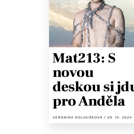
JAK NALADIT
RÁDIO
APLIKACE
PLAYLIST
PROGRAM
JAK NALADI
Mat213: S
SOUTĚŽE
novou
deskou si jd
pro Anděla
VERONIKA KOLOUŠKOVÁ / 29. 10. 2024