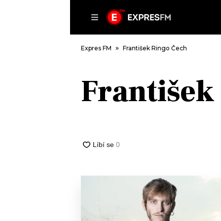
ČLÁNKY
P
Expres FM
František Ringo Čech
František
DOMŮ
ČLÁNKY
AKTUÁLNĚ
VIP
HUDBA
TRENDY
ROZHOVORY
KULTURA
#NEBUDUDOMA
MIX
KALENDÁŘ
OSTATNÍ
KVÍZY
PODCASTY