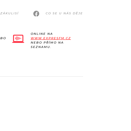
ZÁKULISÍ
CO SE U NÁS DĚJE
ONLINE NA
EBO
WWW.EXPRESFM.CZ
NEBO PŘÍMO NA
SEZNAMU.