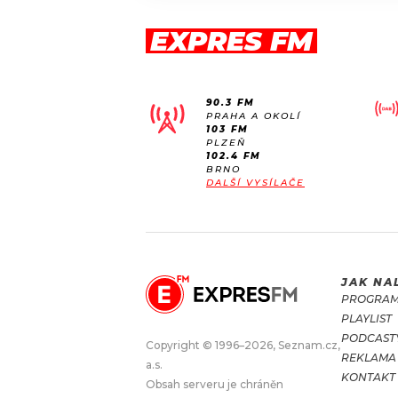
EXPRES FM
90.3 FM
PRAHA A OKOLÍ
103 FM
PLZEŇ
102.4 FM
BRNO
DALŠÍ VYSÍLAČE
JAK NA
PROGRA
PLAYLIST
PODCAST
Copyright © 1996–2026, Seznam.cz,
REKLAMA
a.s.
KONTAKT
Obsah serveru je chráněn