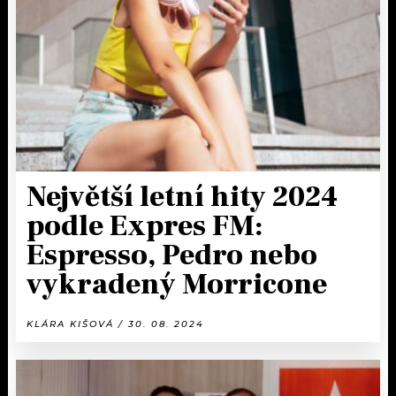
KALENDÁŘ
PROGRAM
KVÍZY
PLAYLIST
VIP
JAK NALADIT
TRENDY
KULTURA
Největší letní hity 2024
podle Expres FM:
MIX
Espresso, Pedro nebo
OSTATNÍ
vykradený Morricone
KLÁRA KIŠOVÁ / 30. 08. 2024