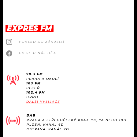
EXPRES FM
POHLED DO ZÁKULISÍ
CO SE U NÁS DĚJE
90.3 FM
PRAHA A OKOLÍ
103 FM
PLZEŇ
102.4 FM
BRNO
DALŠÍ VYSÍLAČE
DAB
PRAHA A STŘEDOČESKÝ KRAJ: 7C, 7A NEBO 10D
PLZEŇ: KANÁL 6D
OSTRAVA: KANÁL 7D