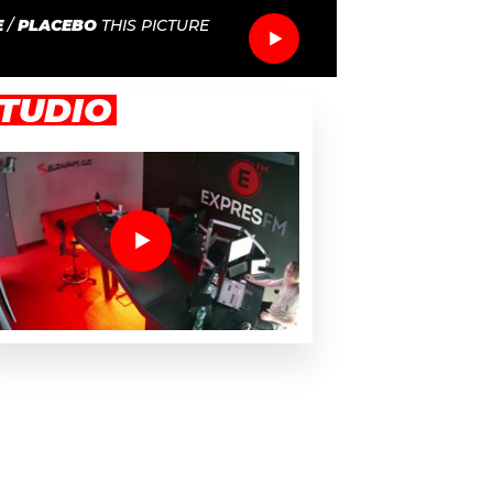
E
/
PLACEBO
THIS PICTURE
TUDIO