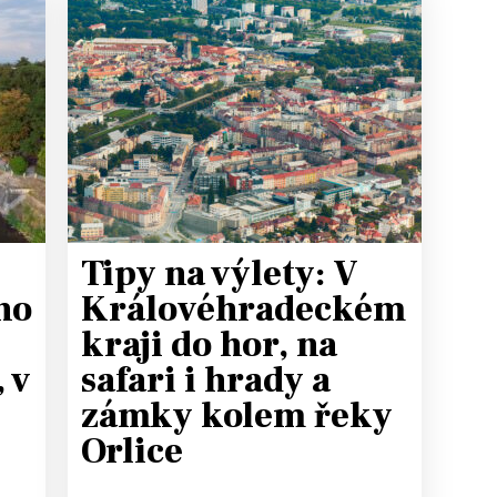
T
Tipy na výlety: V
ho
Královéhradeckém
kraji do hor, na
 v
safari i hrady a
zámky kolem řeky
Orlice