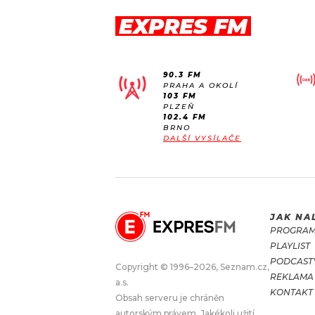
EXPRES FM
90.3 FM
PRAHA A OKOLÍ
103 FM
PLZEŇ
102.4 FM
BRNO
DALŠÍ VYSÍLAČE
JAK NA
PROGRA
PLAYLIST
PODCAST
Copyright © 1996–2026, Seznam.cz,
REKLAMA
a.s.
KONTAKT
Obsah serveru je chráněn
autorským právem. Jakékoli užití