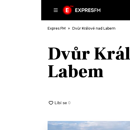
ČLÁNKY
P
Expres FM
Dvůr Králové nad Labem
Dvůr Král
DOMŮ
Labem
ČLÁNKY
AKTUÁLNĚ
VIP
HUDBA
TRENDY
ROZHOVORY
KULTURA
#NEBUDUDOMA
MIX
KALENDÁŘ
OSTATNÍ
KVÍZY
PODCASTY