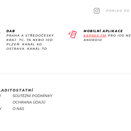
POHLED DO 
DAB
MOBILNÍ APLIKACE
PRAHA A STŘEDOČESKÝ
EXPRES FM
PRO IOS N
KRAJ: 7C, 7A NEBO 10D
ANDROID.
PLZEŇ: KANÁL 6D
OSTRAVA: KANÁL 7D
LADIT
OSTATNÍ
M
SOUTĚŽNÍ PODMÍNKY
OCHRANA ÚDAJŮ
Y
O NÁS