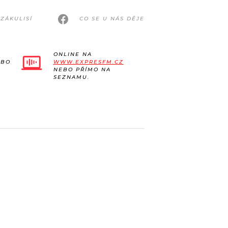
ZÁKULISÍ
CO SE U NÁS DĚJE
ONLINE NA
EBO
WWW.EXPRESFM.CZ
NEBO PŘÍMO NA
SEZNAMU.