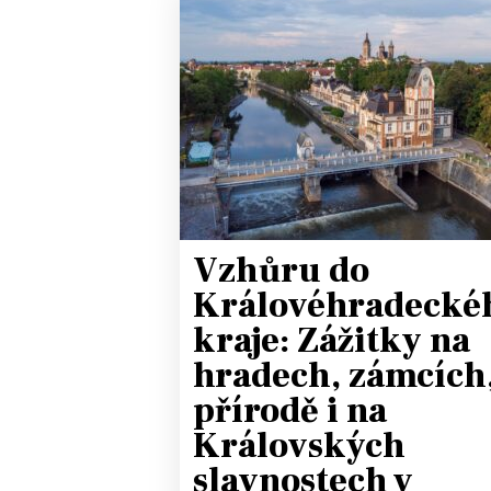
JAK NALADIT
RÁDIO
APLIKACE
PLAYLIST
PROGRAM
JAK NALADI
SOUTĚŽE
Vzhůru do
Královéhradecké
kraje: Zážitky na
hradech, zámcích,
přírodě i na
Královských
slavnostech v