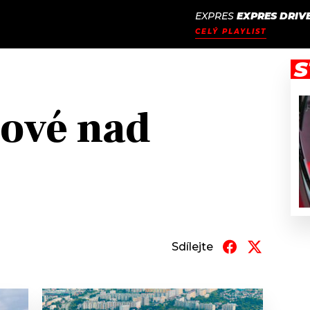
EXPRES
EXPRES DRIV
JAK
ODCASTY
SEZNAM.CZ
CELÝ PLAYLIST
NALADIT
S
ové nad
Sdílejte