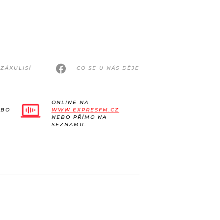
ZÁKULISÍ
CO SE U NÁS DĚJE
ONLINE NA
EBO
WWW.EXPRESFM.CZ
NEBO PŘÍMO NA
SEZNAMU.