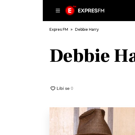
ČLÁNKY
P
Expres FM
Debbie Harry
Debbie H
DOMŮ
ČLÁNKY
AKTUÁLNĚ
VIP
HUDBA
TRENDY
ROZHOVORY
KULTURA
#NEBUDUDOMA
MIX
KALENDÁŘ
OSTATNÍ
KVÍZY
PODCASTY