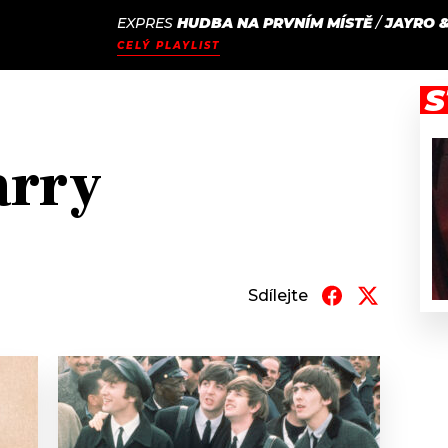
EXPRES
HUDBA NA PRVNÍM MÍSTĚ
/
JAYRO &
JAK
ODCASTY
SEZNAM.CZ
CELÝ PLAYLIST
NALADIT
S
arry
Sdílejte