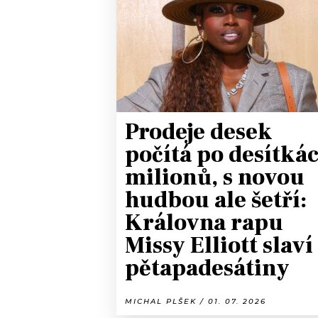
JAK NALADIT
RÁDIO
APLIKACE
PLAYLIST
PROGRAM
JAK NALADI
Prodeje desek
SOUTĚŽE
počítá po desítká
milionů, s novou
hudbou ale šetří:
Královna rapu
Missy Elliott slaví
pětapadesátiny
MICHAL PLŠEK / 01. 07. 2026