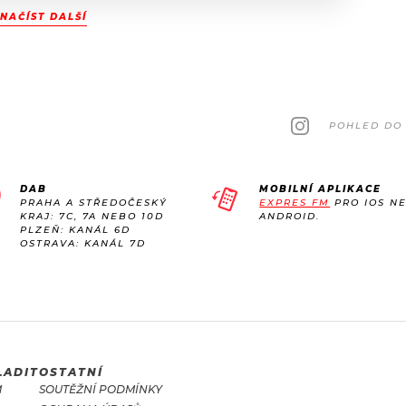
NAČÍST DALŠÍ
POHLED DO 
DAB
MOBILNÍ APLIKACE
PRAHA A STŘEDOČESKÝ
EXPRES FM
PRO IOS N
KRAJ: 7C, 7A NEBO 10D
ANDROID.
PLZEŇ: KANÁL 6D
OSTRAVA: KANÁL 7D
LADIT
OSTATNÍ
M
SOUTĚŽNÍ PODMÍNKY