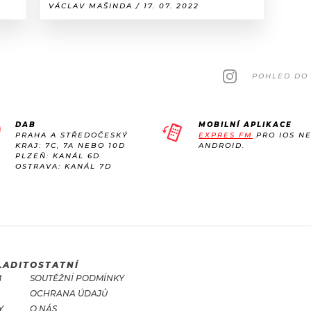
VÁCLAV MAŠINDA / 17. 07. 2022
POHLED DO 
DAB
MOBILNÍ APLIKACE
PRAHA A STŘEDOČESKÝ
EXPRES FM
PRO IOS N
KRAJ: 7C, 7A NEBO 10D
ANDROID.
PLZEŇ: KANÁL 6D
OSTRAVA: KANÁL 7D
LADIT
OSTATNÍ
M
SOUTĚŽNÍ PODMÍNKY
OCHRANA ÚDAJŮ
Y
O NÁS