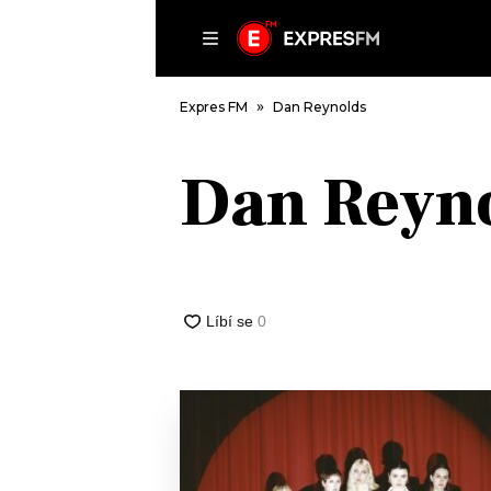
ČLÁNKY
P
Expres FM
Dan Reynolds
Dan Reyn
DOMŮ
ČLÁNKY
AKTUÁLNĚ
VIP
HUDBA
TRENDY
ROZHOVORY
KULTURA
#NEBUDUDOMA
MIX
KALENDÁŘ
OSTATNÍ
KVÍZY
PODCASTY