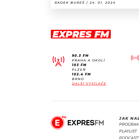
RADEK BUREŠ / 24. 01. 2024
EXPRES FM
90.3 FM
PRAHA A OKOLÍ
103 FM
PLZEŇ
102.4 FM
BRNO
DALŠÍ VYSÍLAČE
JAK NA
PROGRA
PLAYLIST
PODCAST