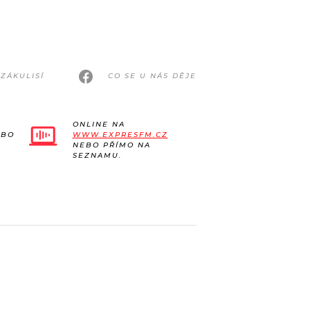
ZÁKULISÍ
CO SE U NÁS DĚJE
ONLINE NA
EBO
WWW.EXPRESFM.CZ
NEBO PŘÍMO NA
SEZNAMU.