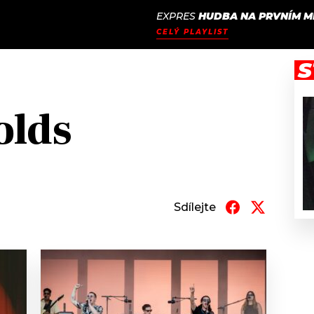
EXPRES
HUDBA NA PRVNÍM M
JAK
ODCASTY
SEZNAM.CZ
CELÝ PLAYLIST
NALADIT
S
olds
Sdílejte