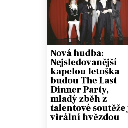
JAK NALADIT
RÁDIO
APLIKACE
PLAYLIST
PROGRAM
JAK NALADI
Nová hudba:
SOUTĚŽE
Nejsledovanější
kapelou letoška
budou The Last
Dinner Party,
mladý zběh z
talentové soutěže 
virální hvězdou