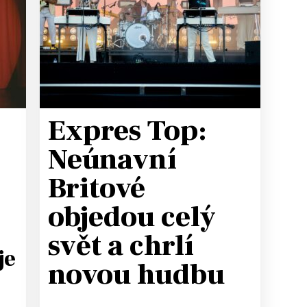
T
Expres Top:
Neúnavní
Britové
objedou celý
svět a chrlí
je
novou hudbu