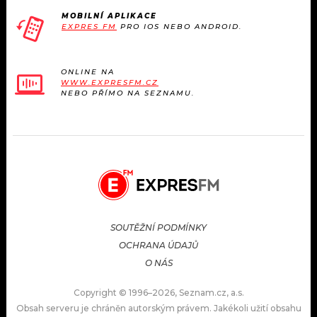
MOBILNÍ APLIKACE
EXPRES FM
PRO IOS NEBO ANDROID.
ONLINE NA
WWW.EXPRESFM.CZ
NEBO PŘÍMO NA SEZNAMU.
SOUTĚŽNÍ PODMÍNKY
OCHRANA ÚDAJŮ
O NÁS
Copyright © 1996–2026, Seznam.cz, a.s.
Obsah serveru je chráněn autorským právem. Jakékoli užití obsahu