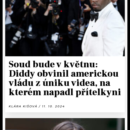
KALENDÁŘ
PROGRAM
KVÍZY
PLAYLIST
VIP
JAK NALADIT
TRENDY
KULTURA
Soud bude v květnu:
Diddy obvinil americkou
MIX
vládu z úniku videa, na
OSTATNÍ
kterém napadl přítelkyni
KLÁRA KIŠOVÁ / 11. 10. 2024