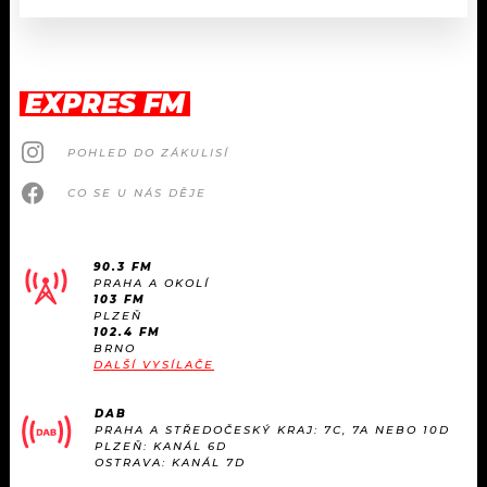
EXPRES FM
POHLED DO ZÁKULISÍ
CO SE U NÁS DĚJE
90.3 FM
PRAHA A OKOLÍ
103 FM
PLZEŇ
102.4 FM
BRNO
DALŠÍ VYSÍLAČE
DAB
PRAHA A STŘEDOČESKÝ KRAJ: 7C, 7A NEBO 10D
PLZEŇ: KANÁL 6D
OSTRAVA: KANÁL 7D