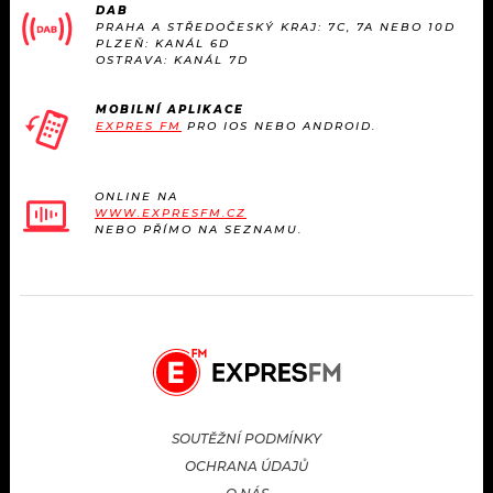
DAB
PRAHA A STŘEDOČESKÝ KRAJ: 7C, 7A NEBO 10D
PLZEŇ: KANÁL 6D
OSTRAVA: KANÁL 7D
MOBILNÍ APLIKACE
EXPRES FM
PRO IOS NEBO ANDROID.
ONLINE NA
WWW.EXPRESFM.CZ
NEBO PŘÍMO NA SEZNAMU.
SOUTĚŽNÍ PODMÍNKY
OCHRANA ÚDAJŮ