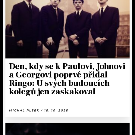
KALENDÁŘ
PROGRAM
KVÍZY
PLAYLIST
VIP
JAK NALADIT
TRENDY
KULTURA
Den, kdy se k Paulovi, Johnovi
a Georgovi poprvé přidal
MIX
Ringo: U svých budoucích
kolegů jen zaskakoval
OSTATNÍ
MICHAL PLŠEK / 15. 10. 2025