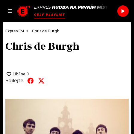
EXPRES
HUDBA NA PRVNÍM MÍSTĚ
/
BBNO$ &
JAK
ČLÁNKY
PODCASTY
SEZNAM.CZ
CELÝ PLAYLIST
NALADIT
Expres FM
Chris de Burgh
Chris de Burgh
DOMŮ
ČLÁNKY
AKTUÁLNĚ
Sdílejte
PODCASTY
HUDBA
JAK NALADIT
ROZHOVORY
RÁDIO
#NEBUDUDOMA
APLIKACE
SOUTĚŽE