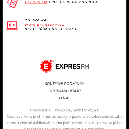
EXPRES FM
PRO IOS NEBO ANDROID.
ONLINE NA
WWW.EXPRESFM.CZ
NEBO PŘÍMO NA SEZNAMU.
SOUTĚŽNÍ PODMÍNKY
OCHRANA ÚDAJŮ
O NÁS
Copyright © 1996–2026, Seznam.cz, a.s.
Obsah serveru je chráněn autorským právem. Jakékoli užití obsahu
serveru včetně publikování nebo jiného šíření obsahu serveru je bez