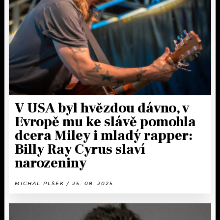
KALENDÁŘ
PROGRAM
KVÍZY
PLAYLIST
VIP
JAK NALADIT
TRENDY
KULTURA
V USA byl hvězdou dávno, v
Evropě mu ke slávě pomohla
MIX
dcera Miley i mladý rapper:
Billy Ray Cyrus slaví
OSTATNÍ
narozeniny
MICHAL PLŠEK / 25. 08. 2025