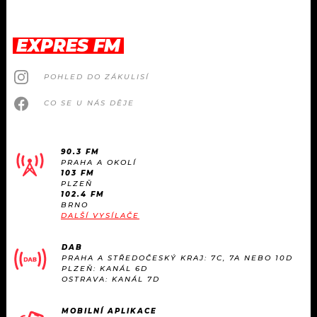
EXPRES FM
POHLED DO ZÁKULISÍ
CO SE U NÁS DĚJE
90.3 FM
PRAHA A OKOLÍ
103 FM
PLZEŇ
102.4 FM
BRNO
DALŠÍ VYSÍLAČE
DAB
PRAHA A STŘEDOČESKÝ KRAJ: 7C, 7A NEBO 10D
PLZEŇ: KANÁL 6D
OSTRAVA: KANÁL 7D
MOBILNÍ APLIKACE