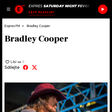
EXPRES
SATURDAY NIGHT FEVER
/
SATURDAY
JAK
ČLÁNKY
PODCASTY
SEZNAM.CZ
CELÝ PLAYLIST
NALADIT
Expres FM
Bradley Cooper
Bradley Cooper
DOMŮ
ČLÁNKY
AKTUÁLNĚ
Sdílejte
PODCASTY
HUDBA
JAK NALADIT
ROZHOVORY
RÁDIO
#NEBUDUDOMA
APLIKACE
SOUTĚŽE