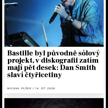
KALENDÁŘ
PROGRAM
KVÍZY
PLAYLIST
VIP
JAK NALADIT
TRENDY
KULTURA
Bastille byl původně sólový
projekt, v diskografii zatím
MIX
mají pět desek: Dan Smith
OSTATNÍ
slaví čtyřicetiny
MICHAL PLŠEK / 14. 07. 2026