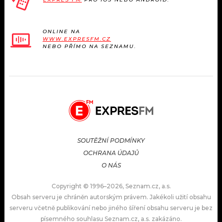
ONLINE NA
WWW.EXPRESFM.CZ
NEBO PŘÍMO NA SEZNAMU.
SOUTĚŽNÍ PODMÍNKY
OCHRANA ÚDAJŮ
O NÁS
Copyright © 1996–2026, Seznam.cz, a.s.
Obsah serveru je chráněn autorským právem. Jakékoli užití obsahu
serveru včetně publikování nebo jiného šíření obsahu serveru je bez
písemného souhlasu Seznam.cz, a.s. zakázáno.