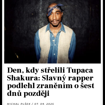
Den, kdy střelili Tupaca
Shakura: Slavný rapper
podlehl zraněním o šest
dnů později
MICHAL PLŠEK / 07. 09. 2025