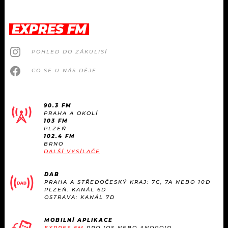
EXPRES FM
POHLED DO ZÁKULISÍ
CO SE U NÁS DĚJE
90.3 FM
PRAHA A OKOLÍ
103 FM
PLZEŇ
102.4 FM
BRNO
DALŠÍ VYSÍLAČE
DAB
PRAHA A STŘEDOČESKÝ KRAJ: 7C, 7A NEBO 10D
PLZEŇ: KANÁL 6D
OSTRAVA: KANÁL 7D
MOBILNÍ APLIKACE
EXPRES FM
PRO IOS NEBO ANDROID.