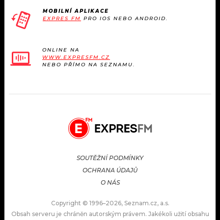
MOBILNÍ APLIKACE
EXPRES FM
PRO IOS NEBO ANDROID.
ONLINE NA
WWW.EXPRESFM.CZ
NEBO PŘÍMO NA SEZNAMU.
SOUTĚŽNÍ PODMÍNKY
OCHRANA ÚDAJŮ
O NÁS
Copyright © 1996–2026, Seznam.cz, a.s.
Obsah serveru je chráněn autorským právem. Jakékoli užití obsahu