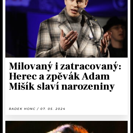
KALENDÁŘ
PROGRAM
KVÍZY
PLAYLIST
VIP
JAK NALADIT
TRENDY
KULTURA
Milovaný i zatracovaný:
Herec a zpěvák Adam
MIX
Mišík slaví narozeniny
OSTATNÍ
RADEK HONC / 07. 05. 2024