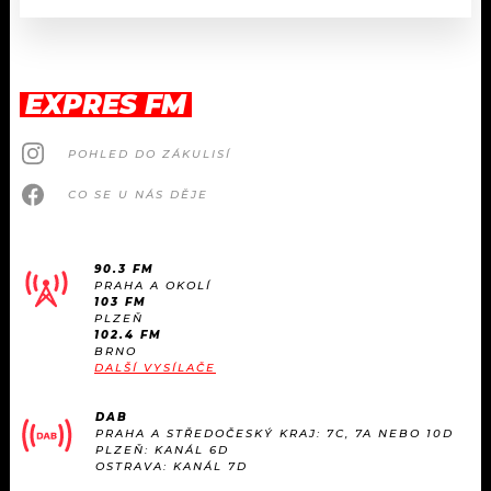
EXPRES FM
POHLED DO ZÁKULISÍ
CO SE U NÁS DĚJE
90.3 FM
PRAHA A OKOLÍ
103 FM
PLZEŇ
102.4 FM
BRNO
DALŠÍ VYSÍLAČE
DAB
PRAHA A STŘEDOČESKÝ KRAJ: 7C, 7A NEBO 10D
PLZEŇ: KANÁL 6D
OSTRAVA: KANÁL 7D