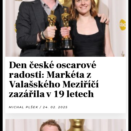
KALENDÁŘ
PROGRAM
KVÍZY
PLAYLIST
VIP
JAK NALADIT
TRENDY
KULTURA
Den české oscarové
radosti: Markéta z
MIX
Valašského Meziříčí
OSTATNÍ
zazářila v 19 letech
MICHAL PLŠEK / 24. 02. 2025