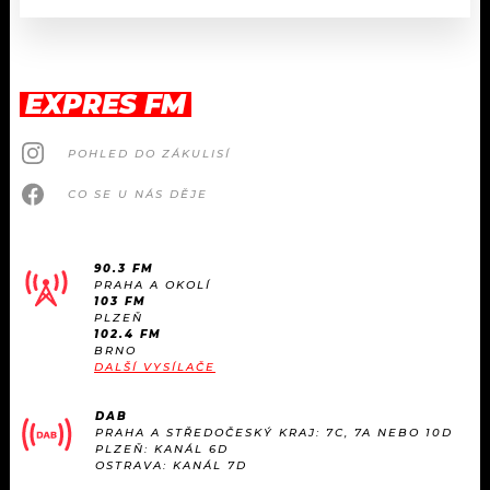
EXPRES FM
POHLED DO ZÁKULISÍ
CO SE U NÁS DĚJE
90.3 FM
PRAHA A OKOLÍ
103 FM
PLZEŇ
102.4 FM
BRNO
DALŠÍ VYSÍLAČE
DAB
PRAHA A STŘEDOČESKÝ KRAJ: 7C, 7A NEBO 10D
PLZEŇ: KANÁL 6D
OSTRAVA: KANÁL 7D