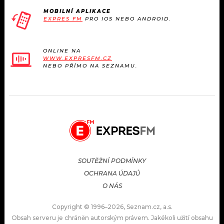
MOBILNÍ APLIKACE
EXPRES FM
PRO IOS NEBO ANDROID.
ONLINE NA
WWW.EXPRESFM.CZ
NEBO PŘÍMO NA SEZNAMU.
SOUTĚŽNÍ PODMÍNKY
OCHRANA ÚDAJŮ
O NÁS
Copyright © 1996–2026, Seznam.cz, a.s.
Obsah serveru je chráněn autorským právem. Jakékoli užití obsahu