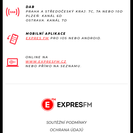
DAB
PRAHA A STŘEDOČESKÝ KRAJ: 7C, 7A NEBO 10D
PLZEŇ: KANÁL 6D
OSTRAVA: KANÁL 7D
MOBILNÍ APLIKACE
EXPRES FM
PRO IOS NEBO ANDROID.
ONLINE NA
WWW.EXPRESFM.CZ
NEBO PŘÍMO NA SEZNAMU.
SOUTĚŽNÍ PODMÍNKY
OCHRANA ÚDAJŮ