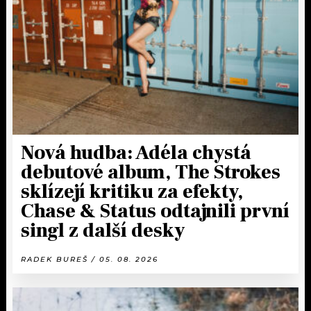
KALENDÁŘ
PROGRAM
KVÍZY
PLAYLIST
VIP
JAK NALADIT
TRENDY
KULTURA
Nová hudba: Adéla chystá
debutové album, The Strokes
MIX
sklízejí kritiku za efekty,
Chase & Status odtajnili první
OSTATNÍ
singl z další desky
RADEK BUREŠ / 05. 08. 2026