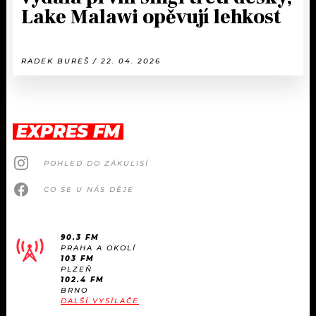
Lake Malawi opěvují lehkost
RADEK BUREŠ / 22. 04. 2026
EXPRES FM
POHLED DO ZÁKULISÍ
CO SE U NÁS DĚJE
90.3 FM
PRAHA A OKOLÍ
103 FM
PLZEŇ
102.4 FM
BRNO
DALŠÍ VYSÍLAČE