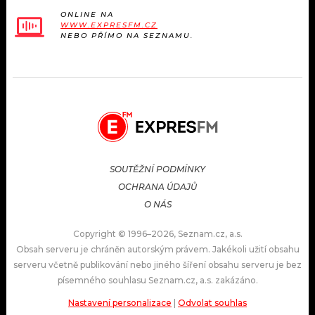
ONLINE NA
WWW.EXPRESFM.CZ
NEBO PŘÍMO NA SEZNAMU.
SOUTĚŽNÍ PODMÍNKY
OCHRANA ÚDAJŮ
O NÁS
Copyright © 1996–2026, Seznam.cz, a.s.
Obsah serveru je chráněn autorským právem. Jakékoli užití obsahu
serveru včetně publikování nebo jiného šíření obsahu serveru je bez
písemného souhlasu Seznam.cz, a.s. zakázáno.
Nastavení personalizace
|
Odvolat souhlas