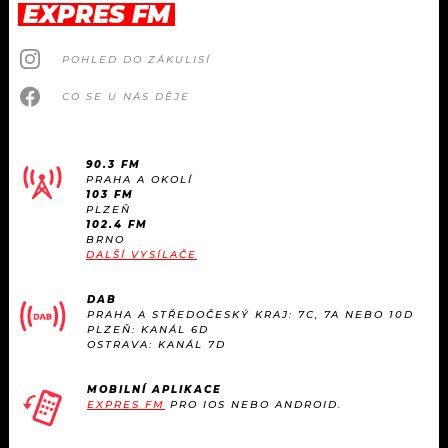
EXPRES FM
POHLED DO ZÁKULISÍ
CO SE U NÁS DĚJE
90.3 FM
PRAHA A OKOLÍ
103 FM
PLZEŇ
102.4 FM
BRNO
DALŠÍ VYSÍLAČE
DAB
PRAHA A STŘEDOČESKÝ KRAJ: 7C, 7A NEBO 10D
PLZEŇ: KANÁL 6D
OSTRAVA: KANÁL 7D
MOBILNÍ APLIKACE
EXPRES FM
PRO IOS NEBO ANDROID.