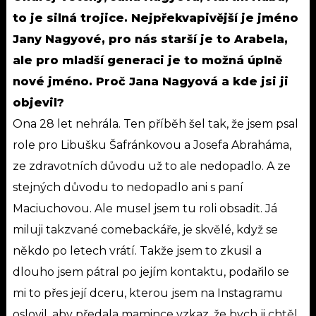
to je silná trojice. Nejpřekvapivější je jméno
Jany Nagyové, pro nás starší je to Arabela,
ale pro mladší generaci je to možná úplně
nové jméno. Proč Jana Nagyová a kde jsi ji
objevil?
Ona 28 let nehrála. Ten příběh šel tak, že jsem psal
role pro Libušku Šafránkovou a Josefa Abraháma,
ze zdravotních důvodu už to ale nedopadlo. A ze
stejných důvodu to nedopadlo ani s paní
Maciuchovou. Ale musel jsem tu roli obsadit. Já
miluji takzvané comebackáře, je skvělé, když se
někdo po letech vrátí. Takže jsem to zkusil a
dlouho jsem pátral po jejím kontaktu, podařilo se
mi to přes její dceru, kterou jsem na Instagramu
oslovil, aby předala mamince vzkaz, že bych ji chtěl