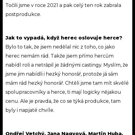
Točili jsme v roce 2021 a pak celý ten rok zabrala
postprodukce.
Jak to vypadá, když herec oslovuje herce?
Bylo to tak, že jsem nedělal nic z toho, co jako
herec nemám rád. Takže jsem přímo hercům
nabídl roli a netrápil je žádnými castingy. Myslím, že
jsme jim nabídli i hezký honorář, protože já sám
mám rád hezký honorář. Chtěli jsme tam mít skvělé
spolupracovníky a herce, ti mají logicky nějakou
cenu. Ale je pravda, že co se týká produkce, tam
byly i napjaté chvíle.
Ondřej Vetchý, Jana Nagyová, Martin Huba,