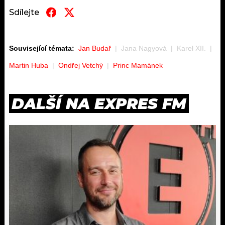
Sdílejte
Související témata:
Jan Budař
Jana Nagyová
Karel XII.
Martin Huba
Ondřej Vetchý
Princ Mamánek
DALŠÍ NA EXPRES FM