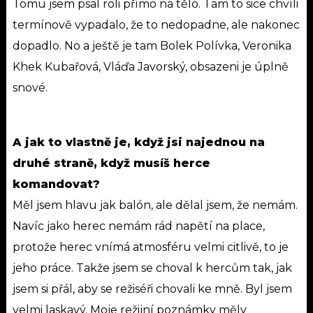
Tomu jsem psal roli přímo na tělo. Tam to sice chvíli
termínově vypadalo, že to nedopadne, ale nakonec
dopadlo. No a ještě je tam Bolek Polívka, Veronika
Khek Kubařová, Vláďa Javorský, obsazeni je úplně
snové.
A jak to vlastně je, když jsi najednou na
druhé straně, když musíš herce
komandovat?
Měl jsem hlavu jak balón, ale dělal jsem, že nemám.
Navíc jako herec nemám rád napětí na place,
protože herec vnímá atmosféru velmi citlivě, to je
jeho práce. Takže jsem se choval k hercům tak, jak
jsem si přál, aby se režiséři chovali ke mně. Byl jsem
velmi laskavý. Moje režijní poznámky měly