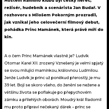
Hostem Ranního klubu byl český herec,
režisér, hudebník a scenárista Jan Budař. V
rozhovoru s Milošem Pokorným prozradil,
jak vznikal jeho celovečerní filmový debut,
pohádka Princ Mamánek, která právě míří do
kin.
A o čem Princ Mamánek vlastně je? Ludvík
Otomar Karel XII. zrozený Vznešený je velmi spjatý
se svou milující maminkou, královnou Ludmilou.
Jenže Ludvík je princ už poněkud přerostlý, je mu
39 let. Bojí se skoro všeho, do ženění se nežene a
většinu života se poflakuje po přepychovém
zámku a přilehlých oborách. Moudrý král Radomil
mu proto připraví nečekaný dárek – princ se