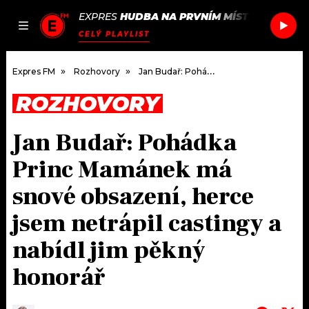
EXPRES
HUDBA NA PRVNÍM MÍSTĚ
/
CODE L
JAK
ČLÁNKY
PODCASTY
SEZNAM.CZ
CELÝ PLAYLIST
NALADIT
Expres FM
Rozhovory
Jan Budař: Pohádka Princ Mamánek má snové obsazení, herce jsem netrápil castingy a nabídl jim pěkný honorář
ROZHOVORY
DOMŮ
Jan Budař: Pohádka
ČLÁNKY
Princ Mamánek má
AKTUÁLNĚ
PODCASTY
snové obsazení, herce
jsem netrápil castingy a
HUDBA
JAK NALADIT
nabídl jim pěkný
ROZHOVORY
RÁDIO
honorář
#NEBUDUDOMA
APLIKACE
SOUTĚŽE