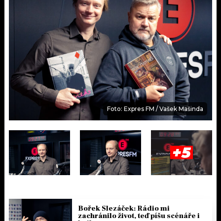
Foto: Expres FM / Vašek Mašinda
+5
Bořek Slezáček: Rádio mi
zachránilo život, teď píšu scénáře i