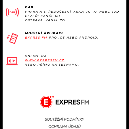
DAB
PRAHA A STŘEDOČESKÝ KRAJ: 7C, 7A NEBO 10D
PLZEŇ: KANÁL 6D
OSTRAVA: KANÁL 7D
MOBILNÍ APLIKACE
EXPRES FM
PRO IOS NEBO ANDROID.
ONLINE NA
WWW.EXPRESFM.CZ
NEBO PŘÍMO NA SEZNAMU.
SOUTĚŽNÍ PODMÍNKY
OCHRANA ÚDAJŮ