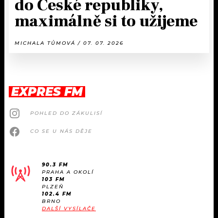
do České republiky,
maximálně si to užijeme
MICHALA TŮMOVÁ / 07. 07. 2026
EXPRES FM
POHLED DO ZÁKULISÍ
CO SE U NÁS DĚJE
90.3 FM
PRAHA A OKOLÍ
103 FM
PLZEŇ
102.4 FM
BRNO
DALŠÍ VYSÍLAČE