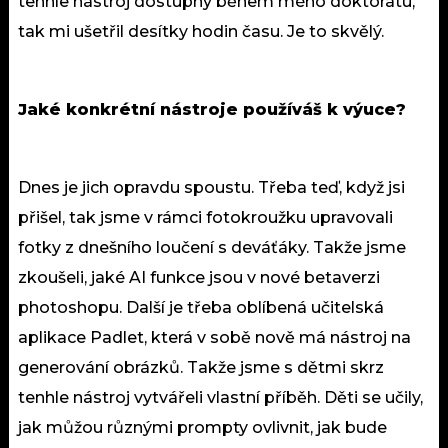
tenhle nástroj dostupný během mého doktorátu,
tak mi ušetřil desítky hodin času. Je to skvělý.
Jaké konkrétní nástroje používáš k výuce?
Dnes je jich opravdu spoustu. Třeba teď, když jsi
přišel, tak jsme v rámci fotokroužku upravovali
fotky z dnešního loučení s deváťáky. Takže jsme
zkoušeli, jaké AI funkce jsou v nové betaverzi
photoshopu. Další je třeba oblíbená učitelská
aplikace Padlet, která v sobě nově má nástroj na
generování obrázků. Takže jsme s dětmi skrz
tenhle nástroj vytvářeli vlastní příběh. Děti se učily,
jak můžou různými prompty ovlivnit, jak bude