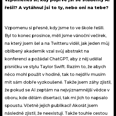
řešil? A vytáhnul jsi to ty, nebo oni na tebe?
Vzpomenu si přesně, kdy jsme to ve škole řešili.
Byl to konec prosince, měli jsme vánoční večírek,
na který jsem šel a na Twitteru viděl, jak jeden můj
oblíbený akademik vzal svůj abstrakt na
konferenci a požádal ChatGPT, aby z něj udělal
písničku ve stylu Taylor Swift. Razím to, že abych
něco mohl použít v hodině, tak to nejdřív musím
mít sám dobře vyzkoušené. Takže jsem záhy zjistil,
že pokud se AI zeptám na nejvýznamnější vědce v
oboru, kde dělám disertaci, tak mi jich to napsalo
spoustu. Včetně jejich publikací! Akorát jsem
následně zjistil, že neexistují. Takže touhle cestou