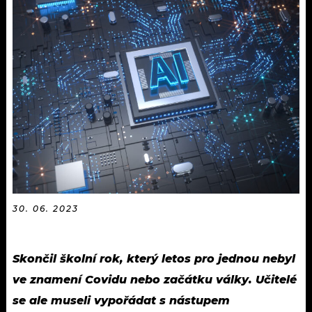
KALENDÁŘ
PROGRAM
KVÍZY
PLAYLIST
VIP
JAK NALADIT
TRENDY
KULTURA
MIX
OSTATNÍ
30. 06. 2023
Skončil školní rok, který letos pro jednou nebyl
ve znamení Covidu nebo začátku války. Učitelé
se ale museli vypořádat s nástupem