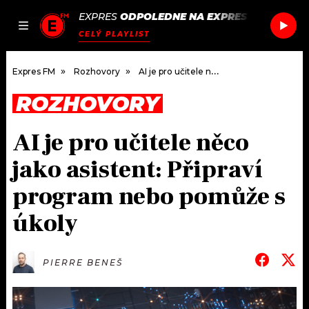
EXPRES
ODPOLEDNE NA EXPRES FM
/
OLIVI
JAK
ČLÁNKY
PODCASTY
SEZNAM.CZ
CELÝ PLAYLIST
NALADIT
Expres FM
Rozhovory
AI je pro učitele něco jako asistent: Připraví program nebo pomůže s úkoly
ROZHOVORY
DOMŮ
AI je pro učitele něco
ČLÁNKY
jako asistent: Připraví
AKTUÁLNĚ
PODCASTY
program nebo pomůže s
úkoly
HUDBA
JAK NALADIT
ROZHOVORY
RÁDIO
PIERRE BENEŠ
#NEBUDUDOMA
APLIKACE
SOUTĚŽE