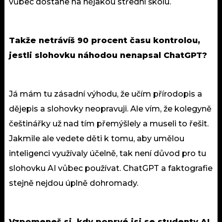
vůbec dostane na nějakou střední školu.
Takže netrávíš 90 procent času kontrolou,
jestli slohovku náhodou nenapsal ChatGPT?
Já mám tu zásadní výhodu, že učím přírodopis a
dějepis a slohovky neopravuji. Ale vím, že kolegyně
češtinářky už nad tím přemýšlely a museli to řešit.
Jakmile ale vedete děti k tomu, aby umělou
inteligenci využívaly účelně, tak není důvod pro tu
slohovku AI vůbec používat. ChatGPT a faktografie
stejně nejdou úplně dohromady.
Vzpomeneš si, kdy poprvé jsi se studenty AI