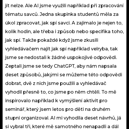
jít nelze. Ale AI jsme využili například při zpracování
tématu savců. Jedna skupinka studentů měla za
úkol zpracovat, jak spí savci. A zajímalo je nejen to,
kolik hodin, ale třeba i způsob nebo specifika toho,
jak spí. Takže pokaždé když jsme zkusili
vyhledávačem najít jak spí například velryba, tak
jsme se nedostali k žádné uspokojivé odpovědi.
Zeptali jsme se tedy ChatGPT, aby nám napsala
deset způsobů, jakými se můžeme této odpovědi
dobrat, dvě z nich jsme použili a vyhledávač
vyhodil přesně to, co jsme po něm chtěli. To mě
inspirovalo například k vymýšlení aktivit pro
seminář, který jsem letos pro děti na druhém
stupni organizoval. AI mi vyhodila deset návrhů, já
si vybral tři, které mě samotného nenapadli a dál