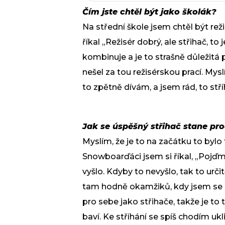
Čím jste chtěl být jako školák?
Na střední škole jsem chtěl být re
říkal „Režisér dobrý, ale střihač, to
kombinuje a je to strašně důležitá
nešel za tou režisérskou prací. Mysl
to zpětně dívám, a jsem rád, to stř
Jak se úspěšný střihač stane p
Myslím, že je to na začátku to bylo
Snowboarďáci jsem si říkal, „Pojďme
vyšlo. Kdyby to nevyšlo, tak to urč
tam hodně okamžiků, kdy jsem se mo
pro sebe jako střihače, takže je to
baví. Ke stříhání se spíš chodím uk