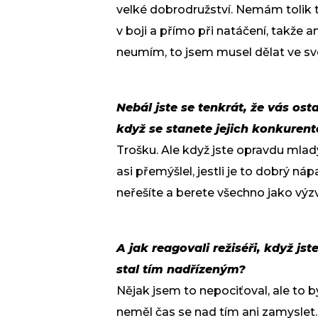
velké dobrodružství. Nemám tolik t
v boji a přímo při natáčení, takže
neumím, to jsem musel dělat ve své p
Nebál jste se tenkrát, že vás ost
když se stanete jejich konkuren
Trošku. Ale když jste opravdu mladý
asi přemýšlel, jestli je to dobrý náp
neřešíte a berete všechno jako výz
A jak reagovali režiséři, když js
stal tím nadřízeným?
Nějak jsem to nepociťoval, ale to b
neměl čas se nad tím ani zamyslet