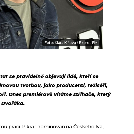
Foto: Klára Kišová / Expres FM
ar se pravidelně objevují lidé, kteří se
filmovou tvorbou, jako producenti, režiséři,
ři. Dnes premiérově vítáme střihače, který
 Dvořáka.
ou práci třikrát nominován na Českého lva,