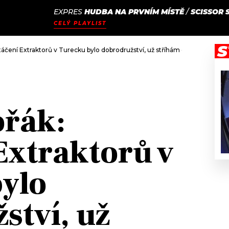
EXPRES
HUDBA NA PRVNÍM MÍSTĚ
/
SCISSOR 
JAK
ODCASTY
SEZNAM.CZ
CELÝ PLAYLIST
NALADIT
S
čení Extraktorů v Turecku bylo dobrodružství, už stříhám druhou řadu
řák:
Extraktorů v
ylo
ství, už