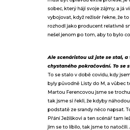
sobec, který hájí svoje zájmy, a já 
vybojovat, když režisér řekne, že to
rozhodl jako producent relativně s
nešel jenom po tom, aby to bylo co 
Ale scenáristou už jste se stal, 
chystaného pokračování. To se s
To se stalo v době covidu, kdy jsem
byly původně Listy do M, a vůbec t
Martou Ferencovou jsme se trochu n
tak jsme si řekli, že kdyby náhodo
podstatě ze srandy něco napsat. To 
Přání Ježíškovi a ten scénář tam lež
jim se to líbilo, tak jsme to natoči