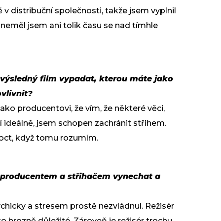
 v distribuční společnosti, takže jsem vyplnil
 neměl jsem ani tolik času se nad tímhle
 výsledný film vypadat, kterou máte jako
vlivnit?
 jako producentovi, že vím, že některé věci,
í ideálně, jsem schopen zachránit střihem.
oct, když tomu rozumím.
 producentem a střihačem vynechat a
sychicky a stresem prostě nezvládnul. Režisér
to hrozně důležité. Zároveň je režisér trochu