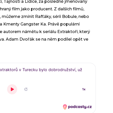
 Tajnosti a Lidice, za posledně jmenovaný
hraný film jako producent. Z dalších filmů,
, můžeme zmínit Rafťáky, sérii Bobule, nebo
va Kmenty Gangster Ka. Právě populární
 je autorem námětu k seriálu Extraktoři, který
va. Adam Dvořák se na něm podílel opět ve