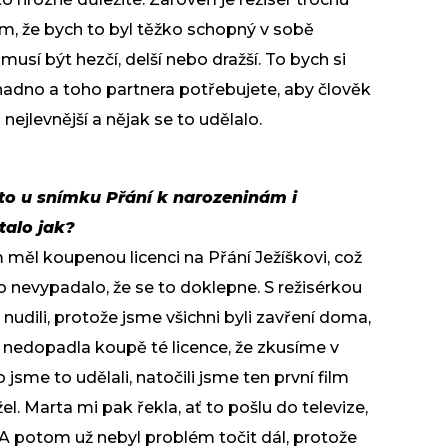
vím, že bych to byl těžko schopný v sobě
 musí být hezčí, delší nebo dražší. To bych si
nadno a toho partnera potřebujete, aby člověk
nejlevnější a nějak se to udělalo.
a to u snímku Přání k narozeninám i
talo jak?
 měl koupenou licenci na Přání Ježíškovi, což
o nevypadalo, že se to doklepne. S režisérkou
udili, protože jsme všichni byli zavření doma,
u nedopadla koupě té licence, že zkusíme v
jsme to udělali, natočili jsme ten první film
el. Marta mi pak řekla, ať to pošlu do televize,
li. A potom už nebyl problém točit dál, protože