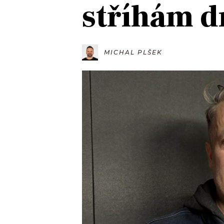
stříhám d
JAK NALADIT
RÁDIO
MICHAL PLŠEK
APLIKACE
PLAYLIST
PROGRAM
JAK NALADI
SOUTĚŽE