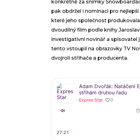
konkrétně za snímky Snowboarďáci,
pak obdržel i nominaci pro nejlepší 
které jeho společnost produkovala
dvoudílný film podle knihy Jarosla
investigativní novinář a spisovatel
tento vstoupil na obrazovky TV No
dvojroli střihače a producenta.