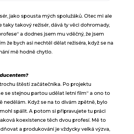
žisér, jako spousta mých spolužáků. Otec mi ale
 je taky takový režisér, dává ty věci dohromady,
 profese“ a dodnes jsem mu vděčný, že jsem
ím že bych asi nechtěl dělat režiséra, když se na
íhání mě hodně chytlo.
roducentem?
 trochu štěstí začátečníka. Po projektu
 se stejnou partou udělat letní film“ a ono to
itě nedělám. Když se na to dívám zpětně, bylo
hl spálit. A potom si připravujete tu práci
 taková koexistence těch dvou profesí. Mě to
lidňovat a produkování je vždycky velká výzva,