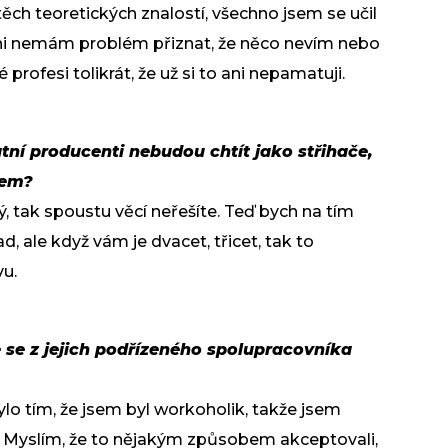
ěch teoretických znalostí, všechno jsem se učil
 ani nemám problém přiznat, že něco nevím nebo
rofesi tolikrát, že už si to ani nepamatuji.
atní producenti nebudou chtít jako střihače,
tem?
, tak spoustu věcí neřešíte. Teď bych na tím
ad, ale když vám je dvacet, třicet, tak to
vu.
te se z jejich podřízeného spolupracovníka
ylo tím, že jsem byl workoholik, takže jsem
. Myslím, že to nějakým způsobem akceptovali,