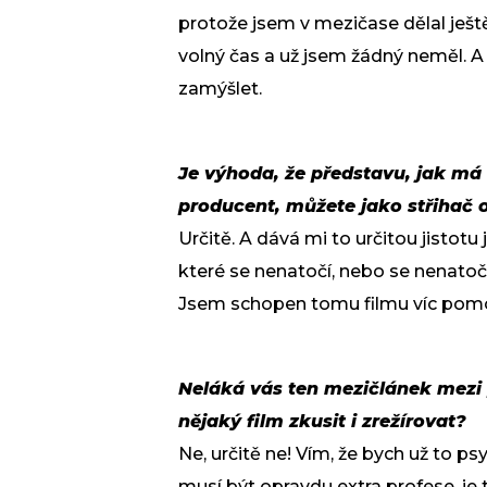
protože jsem v mezičase dělal ještě
volný čas a už jsem žádný neměl. A
zamýšlet.
Je výhoda, že představu, jak má
producent, můžete jako střihač o
Určitě. A dává mi to určitou jistotu
které se nenatočí, nebo se nenatoč
Jsem schopen tomu filmu víc pom
Neláká vás ten mezičlánek mezi
nějaký film zkusit i zrežírovat?
Ne, určitě ne! Vím, že bych už to p
musí být opravdu extra profese, je 