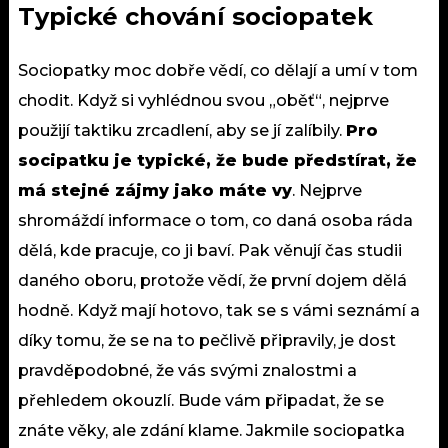
Typické chování sociopatek
Sociopatky moc dobře vědí, co dělají a umí v tom
chodit. Když si vyhlédnou svou „oběť“, nejprve
použijí taktiku zrcadlení, aby se jí zalíbily.
Pro
socipatku je typické, že bude předstírat, že
má stejné zájmy jako máte vy
. Nejprve
shromáždí informace o tom, co daná osoba ráda
dělá, kde pracuje, co ji baví. Pak věnují čas studii
daného oboru, protože vědí, že první dojem dělá
hodně. Když mají hotovo, tak se s vámi seznámí a
díky tomu, že se na to pečlivě připravily, je dost
pravděpodobné, že vás svými znalostmi a
přehledem okouzlí. Bude vám připadat, že se
znáte věky, ale zdání klame. Jakmile sociopatka