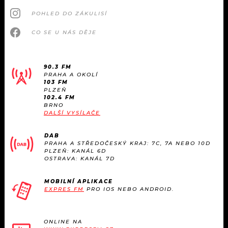
POHLED DO ZÁKULISÍ
CO SE U NÁS DĚJE
90.3 FM
PRAHA A OKOLÍ
103 FM
PLZEŇ
102.4 FM
BRNO
DALŠÍ VYSÍLAČE
DAB
PRAHA A STŘEDOČESKÝ KRAJ: 7C, 7A NEBO 10D
PLZEŇ: KANÁL 6D
OSTRAVA: KANÁL 7D
MOBILNÍ APLIKACE
EXPRES FM
PRO IOS NEBO ANDROID.
ONLINE NA