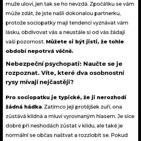
muže uloví, jen tak se ho nevzdá. Zpočátku se vám
může zdát, že jste našli dokonalou partnerku,
protože sociopatky mají tendenci vyznávat vám
lásku, obdivovat vás a neustále si od vás žádají
vaši pozornost.
Můžete si být jisti, že tohle
období nepotrvá věčně.
Nebezpeční psychopati: Naučte se je
rozpoznat. Víte, které dva osobnostní
rysy mívají nejčastěji?
Pro sociopatku je typické, že ji nerozhodí
žádná hádka
. Zatímco její protějšek zuří, ona
zůstává klidná a mluví vyrovnaným hlasem. Je sice
dobré při neshodách zůstat v klidu, ale také je
normální se občas naštvat a rozzlobit se. Pokud