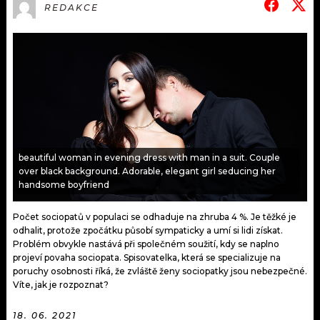
KALENDÁŘ
REDAKCE
PROGRAM
KVÍZY
PLAYLIST
VIP
JAK NALADIT
TRENDY
KULTURA
beautiful woman in evening dress with man in a suit. Couple
over black background. Adorable, elegant girl seducing her
MIX
handsome boyfriend
OSTATNÍ
Počet sociopatů v populaci se odhaduje na zhruba 4 %. Je těžké je
odhalit, protože zpočátku působí sympaticky a umí si lidi získat.
Problém obvykle nastává při společném soužití, kdy se naplno
projeví povaha sociopata. Spisovatelka, která se specializuje na
poruchy osobnosti říká, že zvláště ženy sociopatky jsou nebezpečné.
Víte, jak je rozpoznat?
18. 06. 2021