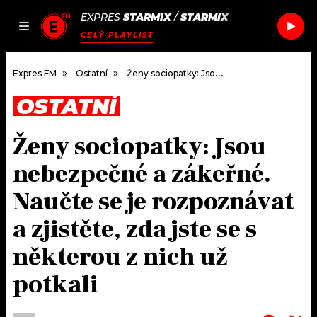
EXPRES
STARMIX
/
STARMIX
JAK
ČLÁNKY
PODCASTY
SEZNAM.CZ
CELÝ PLAYLIST
NALADIT
Expres FM
Ostatní
Ženy sociopatky: Jsou nebezpečné a zákeřné. Naučte se je rozpoznávat a zjistěte, zda jste se s některou z nich už potkali
OSTATNÍ
DOMŮ
Ženy sociopatky: Jsou
ČLÁNKY
nebezpečné a zákeřné.
AKTUÁLNĚ
PODCASTY
Naučte se je rozpoznávat
a zjistěte, zda jste se s
HUDBA
JAK NALADIT
některou z nich už
ROZHOVORY
RÁDIO
potkali
#NEBUDUDOMA
APLIKACE
SOUTĚŽE