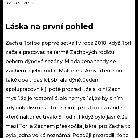
02. 05. 2022
Láska na první pohled
Zach a Tori se poprvé setkali v roce 2010, když Tori
začala pracovat na farmě Zachových
rodičů
během dýňové sezóny. Mladá žena tehdy se
Zachem a jeho rodiči Mattem a Amy, kteří jsou
také oba
trpaslíci
, sbírala dýně. Jeden
spolupracovník jí poté prozradil, že si o ní Zach
myslí, že je roztomilá, ale nemyslí si, že by s ním
kdy cokoliv měla. Tori s ním i přesto dala
rande
,
které nakonec trvalo 5 hodin. I když bylo jasné, že
mezi Tori a Zachem přeskočila jiskra, pro Zacha to
byla jedna velká neznámá. Později prozradil, že to