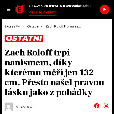
EXPRES
HUDBA NA PRVNÍM MÍSTĚ
/
FOO FIG
JAK
ČLÁNKY
PODCASTY
SEZNAM.CZ
CELÝ PLAYLIST
NALADIT
Expres FM
Ostatní
Zach Roloff trpí nanismem, díky kterému měří jen 132 cm. Přesto našel pravou lásku jako z pohádky
OSTATNÍ
DOMŮ
Zach Roloff trpí
ČLÁNKY
nanismem, díky
AKTUÁLNĚ
PODCASTY
kterému měří jen 132
cm. Přesto našel pravou
HUDBA
JAK NALADIT
lásku jako z pohádky
ROZHOVORY
RÁDIO
#NEBUDUDOMA
APLIKACE
SOUTĚŽE
REDAKCE