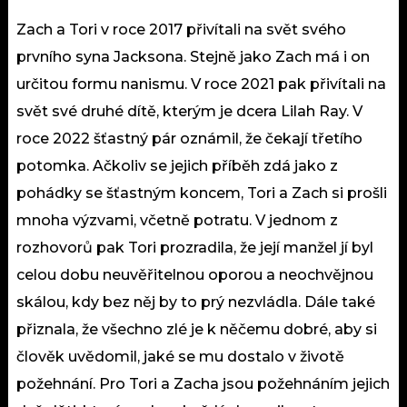
Zach a Tori v roce 2017 přivítali na svět svého
prvního syna Jacksona. Stejně jako Zach má i on
určitou formu nanismu. V roce 2021 pak přivítali na
svět své druhé dítě, kterým je dcera Lilah Ray. V
roce 2022 šťastný pár oznámil, že čekají třetího
potomka. Ačkoliv se jejich příběh zdá jako z
pohádky
se šťastným koncem, Tori a Zach si prošli
mnoha výzvami, včetně
potratu
. V jednom z
rozhovorů pak Tori prozradila, že její manžel jí byl
celou dobu neuvěřitelnou oporou a neochvějnou
skálou, kdy bez něj by to prý nezvládla. Dále také
přiznala, že všechno zlé je k něčemu dobré, aby si
člověk uvědomil, jaké se mu dostalo v životě
požehnání. Pro Tori a Zacha jsou požehnáním jejich