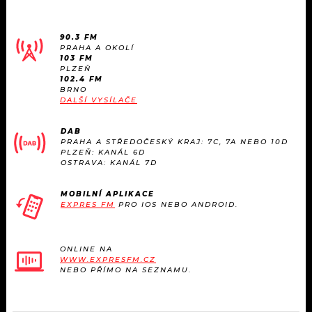
90.3 FM
PRAHA A OKOLÍ
103 FM
PLZEŇ
102.4 FM
BRNO
DALŠÍ VYSÍLAČE
DAB
PRAHA A STŘEDOČESKÝ KRAJ: 7C, 7A NEBO 10D
PLZEŇ: KANÁL 6D
OSTRAVA: KANÁL 7D
MOBILNÍ APLIKACE
EXPRES FM
PRO IOS NEBO ANDROID.
ONLINE NA
WWW.EXPRESFM.CZ
NEBO PŘÍMO NA SEZNAMU.