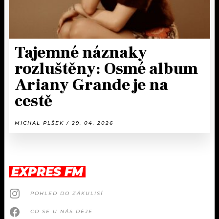
Tajemné náznaky
rozluštěny: Osmé album
Ariany Grande je na
cestě
MICHAL PLŠEK / 29. 04. 2026
EXPRES FM
POHLED DO ZÁKULISÍ
CO SE U NÁS DĚJE