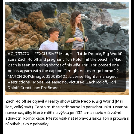
KALENDÁŘ
PROGRAM
KVÍZY
PLAYLIST
VIP
JAK NALADIT
TRENDY
AG_737470 - - *EXCLUSIVE* Maui, HI - "Little People, Big World"
stars Zach Roloff and pregnant Tori Roloff hit the beach in Maui.
KULTURA
Zach is seen snapping photos of his wife Tori. Tori posted one
on Instagram with the caption, "I might not ever go home." 2
MIX
MARCH 2017,Image: 323085403, License: Rights-managed,
Restrictions: , Model Release: no, Pictured: Zach Roloff, Tori
Roloff, Credit line: Profimedia
OSTATNÍ
Zach Roloff se objevil v reality show Little People, Big World (Malí
lidé, velký svět). Tento muž se totiž narodil s poruchou růstu zvanou
nanismus, díky které měří na výšku jen 132 cm a navíc má vážné
zdravotní komplikace. Přesto však našel pravou lásku Tori a prožívá s
ní příběh jako z pohádky.