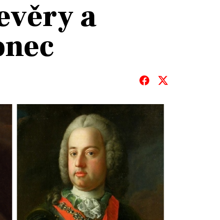
evěry a
onec
T