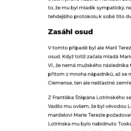
to, že mu byl mladík sympatický, n
tehdejšího protokolu k sobě tito dv
Zasáhl osud
V tomto případě byl ale Marii Tere
osud. Když totiž začala mladá Marie
VI., že nemá mužského následníka t
přitom z mnoha nápadníků, až se n
Clemense, ten ale nešťastně zemřel
Z Františka Štěpána Lotrinského se
Vadilo mu ovšem, že byl vévodou L
manželovi Marie Terezie požadovat,
Lotrinska mu bylo nabídnuto Toská