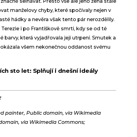
l značně selhávat. Přesto vše ale jeho žena stále
vat manželovy chyby, které spočívaly nejen v
časté hádky a nevěra však tento pár nerozdělily.
erezie i po Františkově smrti, kdy se od té
barvy, která vyjadřovala její utrpení. Smutek a
by dokázala všem nekonečnou oddanost svému
h sto let: Splňují i dnešní ideály
z
ied painter, Public domain, via Wikimedia
 domain, via Wikimedia Commons;