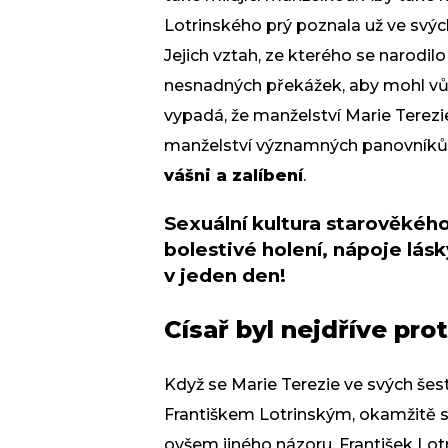
Lotrinského prý poznala už ve svýc
Jejich vztah, ze kterého se narodil
nesnadných překážek, aby mohl vů
vypadá, že manželství Marie Terezi
manželství významných panovníků 
vášni a zalíbení
.
Sexuální kultura starověkéh
bolestivé holení, nápoje lás
v jeden den!
Císař byl nejdříve prot
Když se Marie Terezie ve svých šes
Františkem Lotrinským, okamžitě se 
ovšem jiného názoru. František Lotr