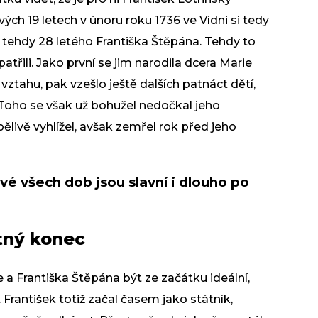
ch 19 letech v únoru roku 1736 ve Vídni si tedy
, tehdy 28 letého Františka Štěpána. Tehdy to
patřili. Jako první se jim narodila dcera Marie
vztahu, pak vzešlo ještě dalších patnáct dětí,
 Toho se však už bohužel nedočkal jeho
pělivě vyhlížel, avšak zemřel rok před jeho
é všech dob jsou slavní i dlouho po
tný konec
e a Františka Štěpána být ze začátku ideální,
 František totiž začal časem jako státník,