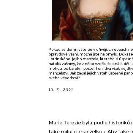
Pokud se domníváte, že v dřívějších dobách ne
opravdové vášni, možná jste na omylu. Důkazem
Lotrinského, jejího manžela, kterého si úspěšná 
natolik vášnivý, že z něho vzešlo šestnáct dětí
mohutnou barokní postel. I oni dva však nejdří
manželství. Jak začal jejich vztah úspěšné pan
svého vévodství?
10. 11. 2021
Marie Terezie byla podle historiků
také milující manželkou. Aby také 