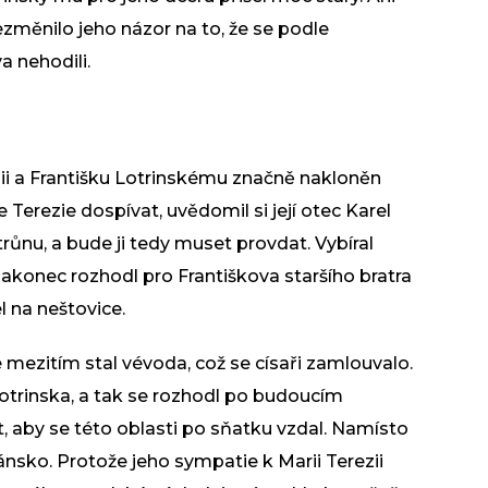
ezměnilo jeho názor na to, že se podle
a nehodili.
zii a Františku Lotrinskému značně nakloněn
 Terezie dospívat, uvědomil si její otec Karel
růnu, a bude ji tedy muset provdat. Vybíral
akonec rozhodl pro Františkova staršího bratra
 na neštovice.
 mezitím stal vévoda, což se císaři zamlouvalo.
otrinska, a tak se rozhodl po budoucím
 aby se této oblasti po sňatku vzdal. Namísto
nsko. Protože jeho sympatie k Marii Terezii