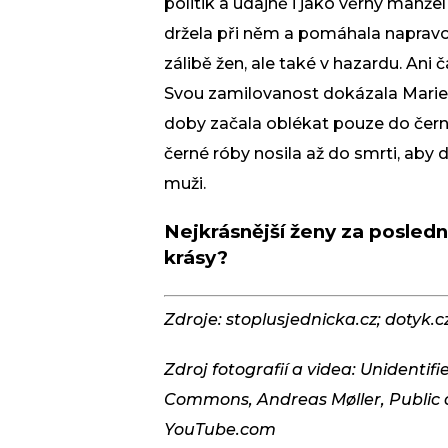
politik a údajně i jako věrný manže
držela při něm a pomáhala napravo
zálibě žen, ale také v hazardu. Ani 
Svou zamilovanost dokázala Marie T
doby začala oblékat pouze do černé 
černé róby nosila až do smrti, a
muži.
Nejkrásnější ženy za posledníc
krásy?
Zdroje: stoplusjednicka.cz; dotyk.c
Zdroj fotografií a videa: Unidentif
Commons, Andreas Møller, Public
YouTube.com