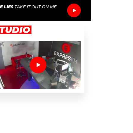
E LIES
TAKE IT OUT ON ME
TUDIO
ry a smutný konec