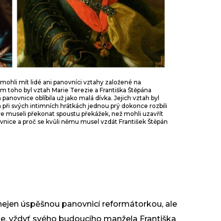
mohli mít lidé ani panovníci vztahy založené na
 toho byl vztah Marie Terezie a Františka Štěpána
panovnice oblíbila už jako malá dívka. Jejich vztah byl
 a při svých intimních hrátkách jednou prý dokonce rozbili
ve museli překonat spoustu překážek, než mohli uzavřít
ovnice a proč se kvůli němu musel vzdát František Štěpán
 nejen úspěšnou panovnicí reformátorkou, ale
ne, vždyť svého budoucího manžela Františka