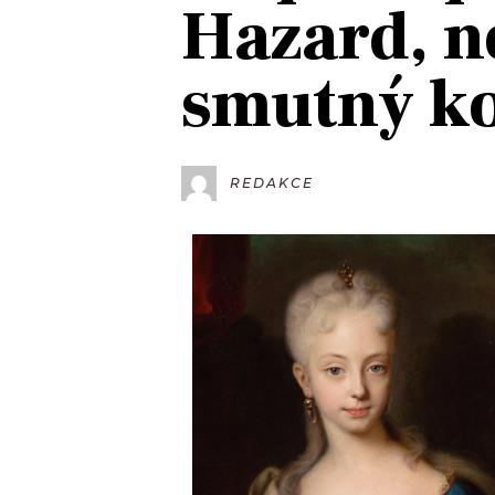
Hazard, n
JAK NALADIT
smutný k
RÁDIO
APLIKACE
PLAYLIST
PROGRAM
JAK NALADI
REDAKCE
SOUTĚŽE