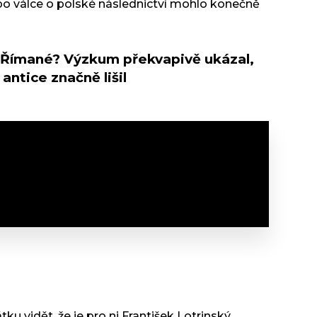
a po válce o polské následnictví mohlo konečně
í Římané? Výzkum překvapivě ukázal,
antice značně lišil
ku vidět, že je pro ni František Lotrinský