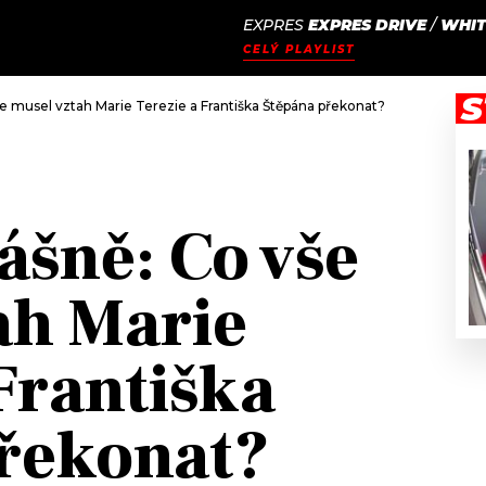
EXPRES
EXPRES DRIVE
/
WHIT
JAK
ODCASTY
SEZNAM.CZ
CELÝ PLAYLIST
NALADIT
S
še musel vztah Marie Terezie a Františka Štěpána překonat? Hazard, nevě
ášně: Co vše
ah Marie
Františka
řekonat?