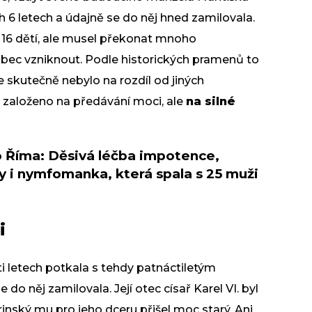
h 6 letech a údajně se do něj hned zamilovala.
o 16 dětí, ale musel překonat mnoho
bec vzniknout. Podle historických pramenů to
e skutečně nebylo na rozdíl od jiných
založeno na předávání moci, ale
na silné
o Říma: Děsivá léčba impotence,
ky i nymfomanka, která spala s 25 muži
i
ti letech potkala s tehdy patnáctiletým
do něj zamilovala. Její otec císař Karel VI. byl
inský mu pro jeho dceru přišel moc starý. Ani