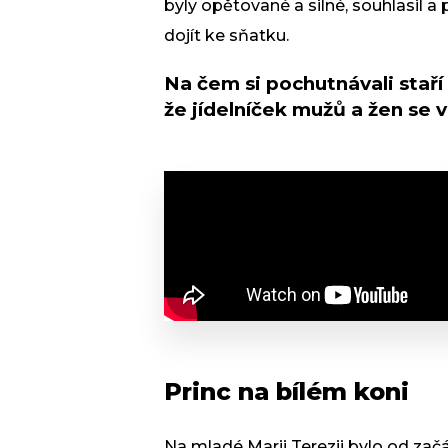
byly opětované a silné, souhlasil 
dojít ke sňatku.
Na čem si pochutnávali stař
že jídelníček mužů a žen se v 
Princ na bílém koni
Na mladé Marii Terezii bylo od začát