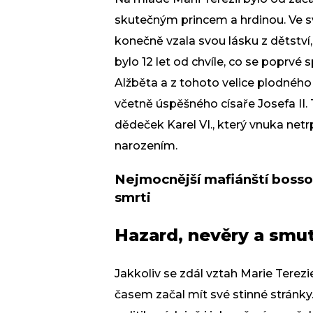
skutečným princem a hrdinou. Ve svý
konečně vzala svou lásku z dětství
bylo 12 let od chvíle, co se poprvé s
Alžběta a z tohoto velice plodného 
včetně úspěšného císaře Josefa II.
dědeček Karel VI., který vnuka netr
narozením.
Nejmocnější mafiánští bossov
smrti
Hazard, nevěry a smu
Jakkoliv se zdál vztah Marie Terezi
časem začal mít své stinné stránky.