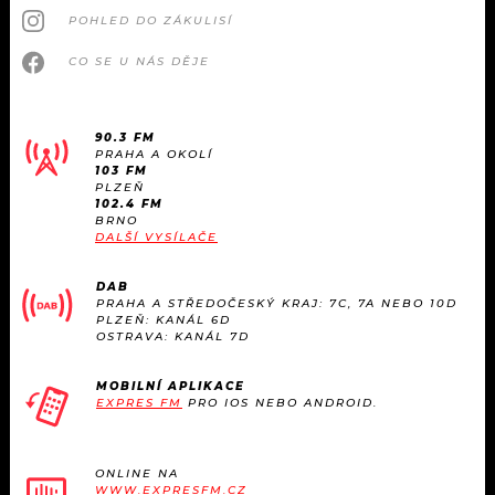
POHLED DO ZÁKULISÍ
CO SE U NÁS DĚJE
90.3 FM
PRAHA A OKOLÍ
103 FM
PLZEŇ
102.4 FM
BRNO
DALŠÍ VYSÍLAČE
DAB
PRAHA A STŘEDOČESKÝ KRAJ: 7C, 7A NEBO 10D
PLZEŇ: KANÁL 6D
OSTRAVA: KANÁL 7D
MOBILNÍ APLIKACE
EXPRES FM
PRO IOS NEBO ANDROID.
ONLINE NA
WWW.EXPRESFM.CZ