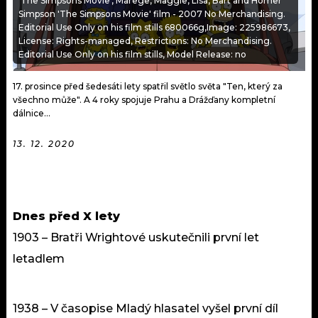
'The Simpsons Movie', Marege, Maggie, Lisa, Bart and Homer
KALENDÁŘ
PROGRAM
Simpson 'The Simpsons Movie' film - 2007 No Merchandising.
Editorial Use Only on his film stills 680066g,Image: 225986673,
KVÍZY
License: Rights-managed, Restrictions: No Merchandising.
PLAYLIST
Editorial Use Only on his film stills, Model Release: no
VIP
JAK NALADIT
17. prosince před šedesáti lety spatřil světlo světa "Ten, který za
všechno může". A 4 roky spojuje Prahu a Drážďany kompletní
TRENDY
dálnice...
KULTURA
13. 12. 2020
MIX
OSTATNÍ
Dnes před X lety
1903 – Bratři Wrightové uskutečnili první let
letadlem
1938 – V časopise Mladý hlasatel vyšel první díl