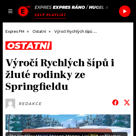
EXPRES
EXPRES RÁNO
/
HUGEL & IMAEL ANG
JAK
ČLÁNKY
PODCASTY
SEZNAM.CZ
CELÝ PLAYLIST
NALADIT
Expres FM
Ostatní
Výročí Rychlých šípů i žluté rodinky ze Springfieldu
OSTATNÍ
DOMŮ
Výročí Rychlých šípů i
ČLÁNKY
žluté rodinky ze
AKTUÁLNĚ
PODCASTY
Springfieldu
HUDBA
JAK NALADIT
REDAKCE
ROZHOVORY
RÁDIO
#NEBUDUDOMA
APLIKACE
SOUTĚŽE