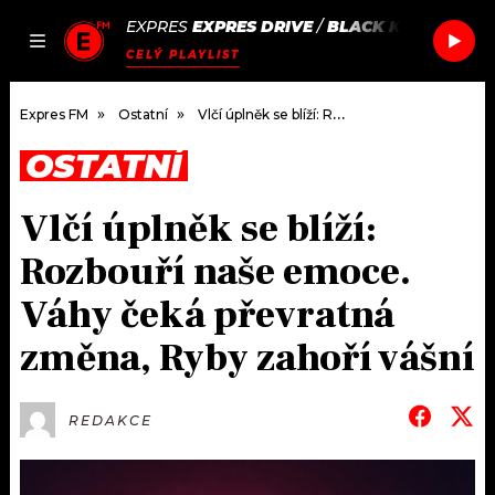
EXPRES
EXPRES DRIVE
/
BLACK KEYS
BEAUTI
JAK
ČLÁNKY
PODCASTY
SEZNAM.CZ
CELÝ PLAYLIST
NALADIT
Expres FM
Ostatní
Vlčí úplněk se blíží: Rozbouří naše emoce. Váhy čeká převratná změna, Ryby zahoří vášní
OSTATNÍ
DOMŮ
Vlčí úplněk se blíží:
ČLÁNKY
Rozbouří naše emoce.
AKTUÁLNĚ
PODCASTY
Váhy čeká převratná
změna, Ryby zahoří vášní
HUDBA
JAK NALADIT
ROZHOVORY
RÁDIO
REDAKCE
#NEBUDUDOMA
APLIKACE
SOUTĚŽE