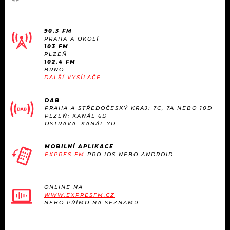
90.3 FM
PRAHA A OKOLÍ
103 FM
PLZEŇ
102.4 FM
BRNO
DALŠÍ VYSÍLAČE
DAB
PRAHA A STŘEDOČESKÝ KRAJ: 7C, 7A NEBO 10D
PLZEŇ: KANÁL 6D
OSTRAVA: KANÁL 7D
MOBILNÍ APLIKACE
EXPRES FM
PRO IOS NEBO ANDROID.
ONLINE NA
WWW.EXPRESFM.CZ
NEBO PŘÍMO NA SEZNAMU.