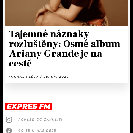
Tajemné náznaky
rozluštěny: Osmé album
Ariany Grande je na
cestě
MICHAL PLŠEK / 29. 04. 2026
EXPRES FM
POHLED DO ZÁKULISÍ
CO SE U NÁS DĚJE