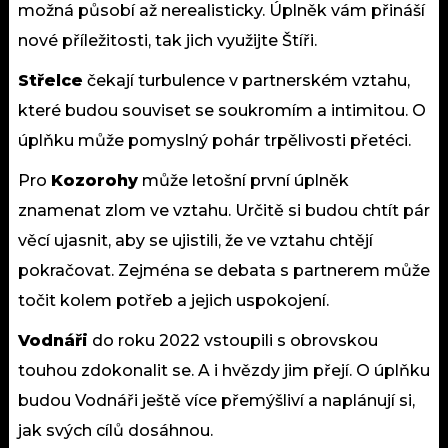
možná působí až nerealisticky. Úplněk vám přináší
nové příležitosti, tak jich využijte Štíři.
Střelce
čekají turbulence v partnerském vztahu,
které budou souviset se soukromím a intimitou. O
úplňku může pomyslný pohár trpělivosti přetéci.
Pro
Kozorohy
může letošní první úplněk
znamenat zlom ve vztahu. Určitě si budou chtít pár
věcí ujasnit, aby se ujistili, že ve vztahu chtějí
pokračovat. Zejména se debata s partnerem může
točit kolem potřeb a jejich uspokojení.
Vodnáři
do roku 2022 vstoupili s obrovskou
touhou zdokonalit se. A i hvězdy jim přejí. O úplňku
budou Vodnáři ještě více přemýšliví a naplánují si,
jak svých cílů dosáhnou.