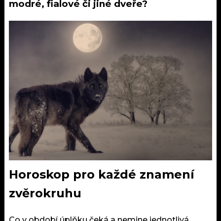
modré, fialové či jiné dveře?
Horoskop pro každé znamení
zvěrokruhu
Co v období úplňku čeká a nemine jednotlivá