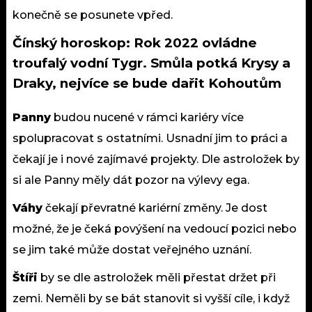
konečně se posunete vpřed.
Čínský horoskop: Rok 2022 ovládne
troufalý vodní Tygr. Smůla potká Krysy a
Draky, nejvíce se bude dařit Kohoutům
Panny
budou nucené v rámci kariéry více
spolupracovat s ostatními. Usnadní jim to práci a
čekají je i nové zajímavé projekty. Dle astroložek by
si ale Panny měly dát pozor na výlevy ega.
Váhy
čekají převratné kariérní změny. Je dost
možné, že je čeká povýšení na vedoucí pozici nebo
se jim také může dostat veřejného uznání.
Štíři
by se dle astroložek měli přestat držet při
zemi. Neměli by se bát stanovit si vyšší cíle, i když