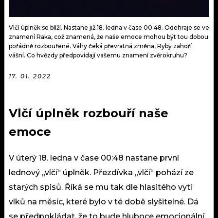
Vlčí úplněk se blíží. Nastane již 18. ledna v čase 00:48. Odehraje se ve
znamení Raka, což znamená, že naše emoce mohou být tou dobou
pořádně rozbouřené. Váhy čeká převratná změna, Ryby zahoří
vášní. Co hvězdy předpovídají vašemu znamení zvěrokruhu?
17. 01. 2022
Vlčí úplněk rozbouří naše
emoce
V úterý 18. ledna v čase 00:48 nastane první
lednový „vlčí“ úplněk. Přezdívka „vlčí“ pohází ze
starých spisů. Říká se mu tak dle hlasitého vytí
vlků na měsíc, které bylo v té době slyšitelné. Dá
se předpokládat, že to bude hluboce emocionální