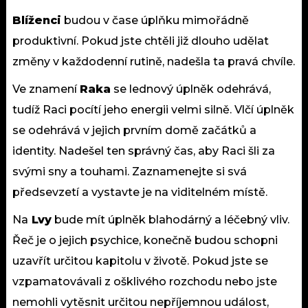
Blíženci
budou v čase úplňku mimořádně
produktivní. Pokud jste chtěli již dlouho udělat
změny v každodenní rutině, nadešla ta pravá chvíle.
Ve znamení
Raka
se lednový úplněk odehrává,
tudíž Raci pocítí jeho energii velmi silně. Vlčí úplněk
se odehrává v jejich prvním domě začátků a
identity. Nadešel ten správný čas, aby Raci šli za
svými sny a touhami. Zaznamenejte si svá
předsevzetí a vystavte je na viditelném místě.
Na
Lvy
bude mít úplněk blahodárný a léčebný vliv.
Řeč je o jejich psychice, konečně budou schopni
uzavřít určitou kapitolu v životě. Pokud jste se
vzpamatovávali z ošklivého rozchodu nebo jste
nemohli vytěsnit určitou nepříjemnou událost,